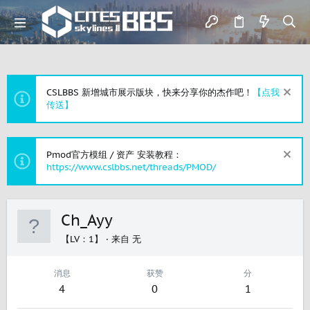
CSLBBS 新增城市展示版块，快来分享你的杰作吧！
【点我
传送】
Pmod官方模组 / 资产 安装教程：
https://www.cslbbs.net/threads/PMOD/
Ch_Ayy
【LV：1】
·
来自
无
消息
获赞
分
4
0
1