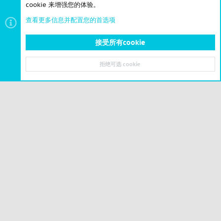
cookie 来增强您的体验。
查看更多信息并配置您的首选项
接受所有cookie
官方模组（PDX Mod）
拒绝可选 cookie
顶部
底部
© 2023-2026 CSLBBS 版权所有
|
粤ICP备2023071842号-6
Cookies
简体中文
联系我们
条款和规则
隐私政策
帮助
主页
R
S
S