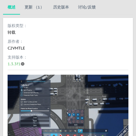
概述
更新 （1）
历史版本
讨论/反馈
版权类型
转载
原作者
C2VMTLE
支持版本
1.3.3f1
🟢