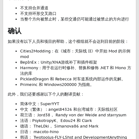
不支持合并通道
不支持环形交叉路口
当整个方向被禁止时，某些交通仍可能通过被禁止的方向进行
确认​
如果没有以下人员和项目的帮助，这个模组就不会达到目前的阶段：
Cities2Modding：在《城市：天际线 II》中开始 Mod 的示例
mod
BepInEx：Unity/XNA游戏补丁和插件框架
Harmony：用于在运行时修补、替换和修饰 .NET 和 Mono 方
法的库
PickledDragon 和 Rebecca 对车道系统内部运作的见解。
Primeinc 和 Windows200000 为指南。
此外，我们还要感谢以下个人的翻译贡献：
简体中文：SuperYYT
中文（繁体）：angel84326 和台湾城市：天际线社区
荷兰语： Jord38， Randy von der Weide and starrysum
法语：PsykotropyK、Edou24 和 Clark
德语： TheL0ki， Simanova86 and Mark
日语： macoto-hino
韩语： Twotoolus-FLY-LShst and DevelopmentAnything