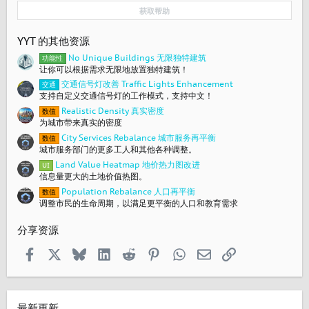
获取帮助
YYT 的其他资源
No Unique Buildings 无限独特建筑
功能性
让你可以根据需求无限地放置独特建筑！
交通信号灯改善 Traffic Lights Enhancement
交通
支持自定义交通信号灯的工作模式，支持中文！
Realistic Density 真实密度
数值
为城市带来真实的密度
City Services Rebalance 城市服务再平衡
数值
城市服务部门的更多工人和其他各种调整。
Land Value Heatmap 地价热力图改进
UI
信息量更大的土地价值热图。
Population Rebalance 人口再平衡
数值
调整市民的生命周期，以满足更平衡的人口和教育需求
分享资源
Facebook
X
Bluesky
LinkedIn
Reddit
Pinterest
WhatsApp
邮箱
链接
最新更新