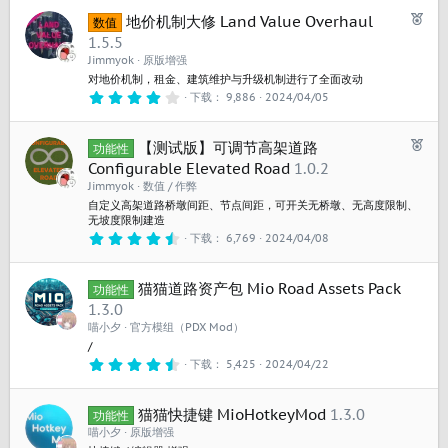
已
地价机制大修 Land Value Overhaul
数值
推
1.5.5
荐
Jimmyok
原版增强
对地价机制，租金、建筑维护与升级机制进行了全面改动
4
下载
9,886
2024/04/05
.
3
1
已
【测试版】可调节高架道路
星
功能性
推
Configurable Elevated Road
1.0.2
荐
Jimmyok
数值 / 作弊
自定义高架道路桥墩间距、节点间距，可开关无桥墩、无高度限制、
无坡度限制建造
4
下载
6,769
2024/04/08
.
5
0
猫猫道路资产包 Mio Road Assets Pack
星
功能性
1.3.0
喵小夕
官方模组（PDX Mod）
/
4
下载
5,425
2024/04/22
.
6
0
猫猫快捷键 MioHotkeyMod
1.3.0
星
功能性
喵小夕
原版增强