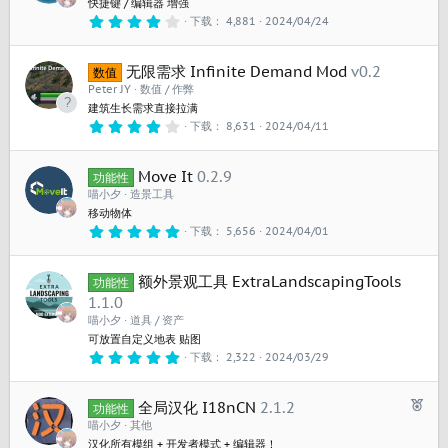
快捷键 / 编辑器 增强
4
下载
4,881
2024/04/24
.
4
0
无限需求 Infinite Demand Mod
v0.2
星
数值
Peter JY
数值 / 作弊
建筑生长需求直接拉满
4
下载
8,631
2024/04/11
.
2
0
Move It
0.2.9
星
功能性
喵小夕
造景工具
移动物体
5
下载
5,656
2024/04/01
.
0
0
额外景观工具 ExtraLandscapingTools
星
功能性
1.1.0
喵小夕
道具 / 资产
可放置自定义地表 贴图
5
下载
2,322
2024/03/29
.
0
0
已
全局汉化 I18nCN
2.1.2
星
功能性
推
喵小夕
其他
荐
汉化所有模组 + 开发者模式 + 编辑器！