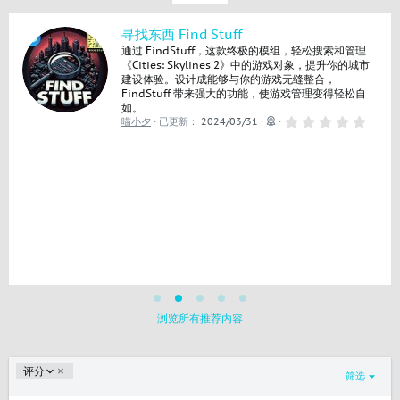
寻找东西 Find Stuff
通过 FindStuff，这款终极的模组，轻松搜索和管理
《Cities: Skylines 2》中的游戏对象，提升你的城市
建设体验。设计成能够与你的游戏无缝整合，
FindStuff 带来强大的功能，使游戏管理变得轻松自
如。
0
喵小夕
已更新：
2024/03/31
.
0
0
星
浏览所有推荐内容
降
评分
筛选
序