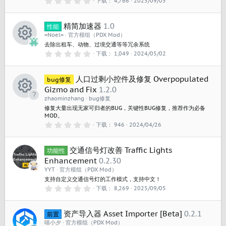
下载
4,766
2025/09/05
.
0
0
精简加速器
1.0
星
性能
=Noel=
官方模组（PDX Mod）
去除出租车、动物、过境交通等等冗余系统
资
0
下载
1,049
2024/05/02
.
源
0
0
图
人口过剩小控件及修复 Overpopulated
星
bug修复
Gizmo and Fix
1.2.0
标
资
zhaominzhang
bug修复
修复大量出现无家可归者的BUG，关键性BUG修复，推荐作为必备
源
MOD。
0
下载
946
2024/04/26
图
.
0
标
0
交通信号灯改善 Traffic Lights
星
功能性
Enhancement
0.2.30
YYT
官方模组（PDX Mod）
支持自定义交通信号灯的工作模式，支持中文！
0
下载
8,269
2025/09/05
.
0
0
资产导入器 Asset Importer [Beta]
0.2.1
星
前置
喵小夕
官方模组（PDX Mod）