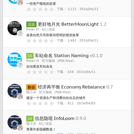
一些资产模组的前置
0
下载
2,122
2024/04/22
.
0
0
更好地月光 BetterMoonLight
1.2
星
渲染
Peter JY
UI / 渲染
改善自然月亮和夜间照明的视觉效果
0
下载
1,481
2024/04/11
.
0
0
车站命名 Station Naming
v0.1.0
星
UI
Peter JY
官方模组（PDX Mod）
自动更改车站命名
0
下载
638
2024/04/11
.
0
0
经济再平衡 Economy Rebalance
0.7
星
数值
喵小夕
官方模组（PDX Mod）
建设一个资源生产和消费自给自足的城市
0
下载
811
2024/04/05
.
0
0
信息隐现 InfoLoom
0.9.0
星
UI
喵小夕
UI / 渲染
查看许多隐藏数值！