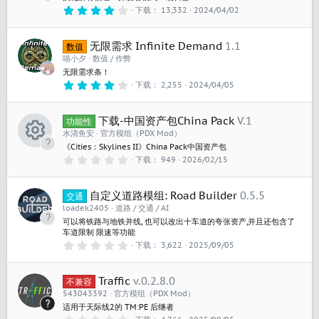
4
下载
13,332
2024/04/02
.
0
0
无限需求 Infinite Demand
1.1
星
数值
喵小夕
数值 / 作弊
无限需求条！
4
下载
2,255
2024/04/05
.
0
0
下载-中国资产包China Pack
V.1
星
功能性
水清鱼安
官方模组（PDX Mod）
《Cities：Skylines II》China Pack中国资产包
资
0
下载
949
2026/02/15
.
源
0
0
图
自定义道路模组: Road Builder
0.5.5
星
交通
loadek2405
道路 / 交通 / AI
标
可以将铁路与地铁并线, 也可以改出十车道的夸张资产,并且还包含了
车道限制 限速等功能
0
下载
3,622
2025/09/05
.
0
0
Traffic
v.0.2.8.0
星
不兼容
543043392
官方模组（PDX Mod）
适用于天际线2的 TM:PE 后继者
0