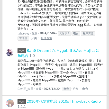
2》电台制作软件 重要提醒： 本软件由易语言编写，会有杀毒软件
误报的情况，本项目保证软件中没有任何恶意代码，请自行添加信
任区。编译结果已尽量作打乱处理。 本软件与都市天际线2模组
ExtendedRadio配套使用，可根据输入的内容一键生成自定义电
台目录树及对应的json配置文件，无需手动编辑 json 文件即可在
游戏中创建自定义电台，并可导入/导出电台。软件自带
FFmpeg，可以将音频文件转换为游戏需要的 .ogg 格式。 如何新
建电台： -...
jslxxgyy
资源
2024/07/04
天际线2
电台
程序资源
分类：
程序资源
管理器
BanG Dream It's Mygo!!!!! &Ave Mujica音
电台
乐电台
1.0
能陪我……组一辈子的乐队吗，包括在《都市:天际线2》里？ 【歌
曲列表】 Mygo!!!!! - 壱雫空 Mygo!!!!! - 迷星叫 Mygo!!!!! - 碧天伴
走 Mygo!!!!! - 影色舞 Mygo!!!!! - 歌いましょう鳴らしましょう
Mygo!!!!! - 潜在表明 Mygo!!!!! - 音一会 Mygo!!!!! - 春日影
(MyGO!!!!! ver.) Mygo!!!!! - 詩超絆 Mygo!!!!! - 迷路日々
Mygo!!!!! - 無路矢 Mygo!!!!! - 名無声 Mygo!!!!! - 焚音打
Mygo!!!!! - 処救生...
白给王_吹雪
资源
2023/12/20
分类：
电台
电台
2010年代复古电台 2010s Throwback Radio
电台
1.1.1