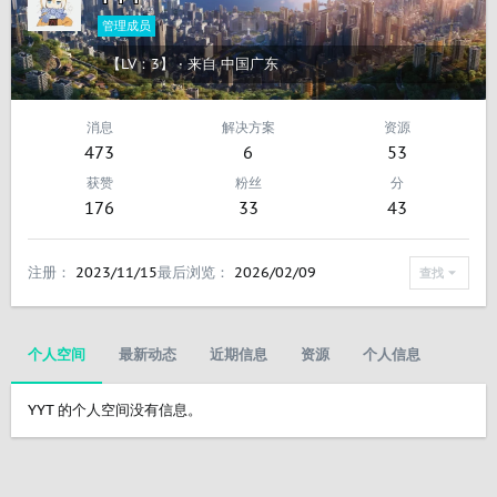
管理成员
【LV：3】
·
来自
中国广东
消息
解决方案
资源
473
6
53
获赞
粉丝
分
176
33
43
注册
2023/11/15
最后浏览
2026/02/09
查找
个人空间
最新动态
近期信息
资源
个人信息
YYT 的个人空间没有信息。