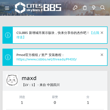
CSLBBS 新增城市展示版块，快来分享你的杰作吧！
【点我
传送】
Pmod官方模组 / 资产 安装教程：
https://www.cslbbs.net/threads/PMOD/
maxd
【LV：1】
·
来自
中国四川
消息
获赞
分
1
0
1