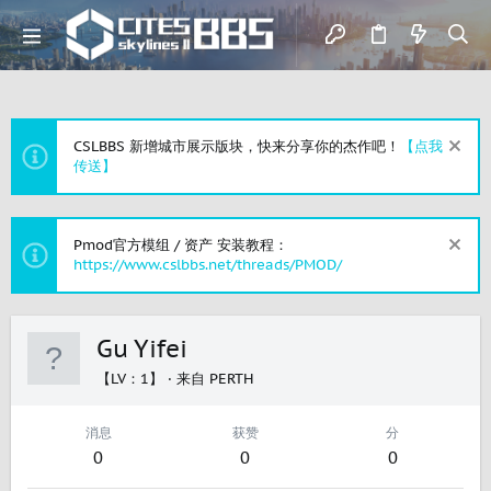
CSLBBS 新增城市展示版块，快来分享你的杰作吧！
【点我
传送】
Pmod官方模组 / 资产 安装教程：
https://www.cslbbs.net/threads/PMOD/
Gu Yifei
【LV：1】
·
来自
PERTH
消息
获赞
分
0
0
0