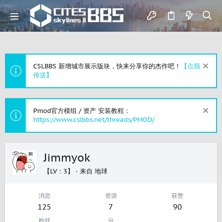
CSLBBS 新增城市展示版块，快来分享你的杰作吧！
【点我
传送】
Pmod官方模组 / 资产 安装教程：
https://www.cslbbs.net/threads/PMOD/
Jimmyok
【LV：3】
·
来自
地球
消息
资源
获赞
125
7
90
粉丝
分