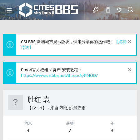
CSLBBS 新增城市展示版块，快来分享你的杰作吧！
【点我
传送】
Pmod官方模组 / 资产 安装教程：
https://www.cslbbs.net/threads/PMOD/
胜红 袁
【LV：1】
·
来自
湖北省-武汉市
消息
获赞
分
4
2
3