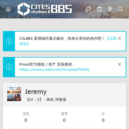
CSLBBS 新增城市展示版块，快来分享你的杰作吧！
【点我
传送】
Pmod官方模组 / 资产 安装教程：
https://www.cslbbs.net/threads/PMOD/
Jeremy
【LV：1】
·
来自
河南省
消息
获赞
分
0
0
0