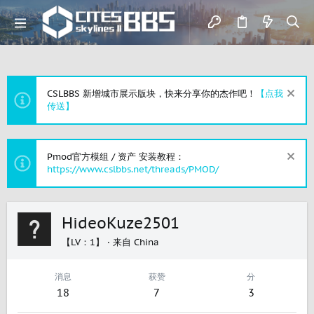
CSLBBS 新增城市展示版块，快来分享你的杰作吧！
【点我
传送】
Pmod官方模组 / 资产 安装教程：
https://www.cslbbs.net/threads/PMOD/
HideoKuze2501
【LV：1】
·
来自
China
消息
获赞
分
18
7
3