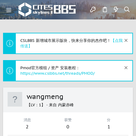
CSLBBS 新增城市展示版块，快来分享你的杰作吧！
【点我
传送】
Pmod官方模组 / 资产 安装教程：
https://www.cslbbs.net/threads/PMOD/
wangmeng
【LV：1】
·
来自
内蒙赤峰
消息
获赞
分
2
0
1