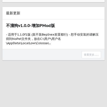
最新更新
不溜狗v1.0.0-增加PMod版
- 适用于1.1.0f1版 (装不装BepInex前置都行) - 想手动安装的请解压
得到NoPet文件夹，放在C:\用户\用户名
\AppData\LocalLow\Colossal...
查看更多……