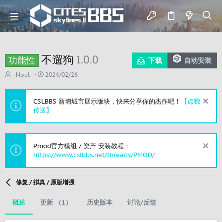
不遛狗
1.0.0
功能性
下载
自动安装
作
创
=Noel=
2024/02/26
者
建
日
期
CSLBBS 新增城市展示版块，快来分享你的杰作吧！
【点我
传送】
Pmod官方模组 / 资产 安装教程：
https://www.cslbbs.net/threads/PMOD/
修复 / 拟真 / 原版增强
概述
更新 （1）
历史版本
讨论/反馈