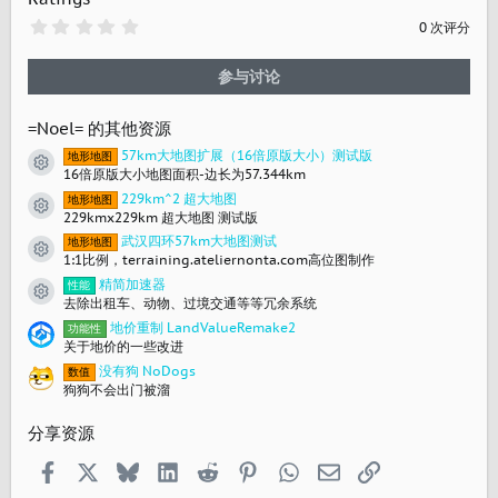
0
0 次评分
.
0
0
参与讨论
星
=Noel= 的其他资源
57km大地图扩展（16倍原版大小）测试版
地形地图
资源图标
16倍原版大小地图面积-边长为57.344km
229km^2 超大地图
地形地图
资源图标
229kmx229km 超大地图 测试版
武汉四环57km大地图测试
地形地图
资源图标
1:1比例，terraining.ateliernonta.com高位图制作
精简加速器
性能
资源图标
去除出租车、动物、过境交通等等冗余系统
地价重制 LandValueRemake2
功能性
关于地价的一些改进
没有狗 NoDogs
数值
狗狗不会出门被溜
分享资源
Facebook
X
Bluesky
LinkedIn
Reddit
Pinterest
WhatsApp
邮箱
链接