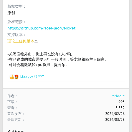
版权类型
原创
版权链接
https://github.com/Noel-leoN/NoPet
支持版本
理论上任何版本
⚠️
-关闭宠物外出，街上再也没有1人7狗。
-在已建成的城市需要运行一段时间，等宠物都随主人回家。
-可能会稍微减轻cpu负担，提高fps。
jslxxgyy
和
YYT
反
馈
：
作者
=Noel=
下载
995
查看
3,332
首次发布
2024/02/26
最后更新
2024/03/28
Ratings