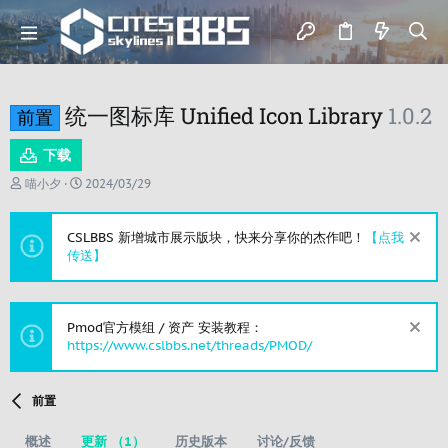
统一图标库 Unified Icon Library
1.0.2
前置
下载
作
创
喵小夕
2024/03/29
者
建
日
期
CSLBBS 新增城市展示版块，快来分享你的杰作吧！
【点我
传送】
Pmod官方模组 / 资产 安装教程：
https://www.cslbbs.net/threads/PMOD/
前置
概述
更新 （1）
历史版本
讨论/反馈