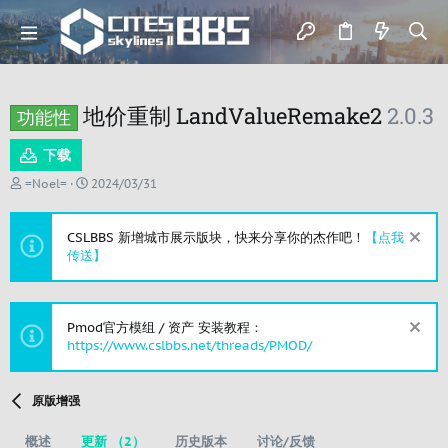
地价重制 LandValueRemake2
2.0.3
功能性
下载
作
创
=Noel=
2024/03/31
者
建
日
期
CSLBBS 新增城市展示版块，快来分享你的杰作吧！
【点我
传送】
Pmod官方模组 / 资产 安装教程：
https://www.cslbbs.net/threads/PMOD/
原版增强
概述
更新 （2）
历史版本
讨论/反馈