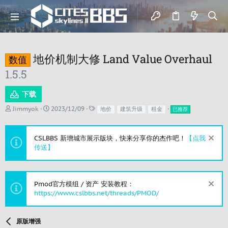
地价机制大修 Land Value Overhaul
数值
1.5.5
下载
作
创
标
Jimmyok
2023/12/09
地价
建筑升级
租金
已推荐
者
建
签
日
期
CSLBBS 新增城市展示版块，快来分享你的杰作吧！
【点我
传送】
Pmod官方模组 / 资产 安装教程：
https://www.cslbbs.net/threads/PMOD/
原版增强