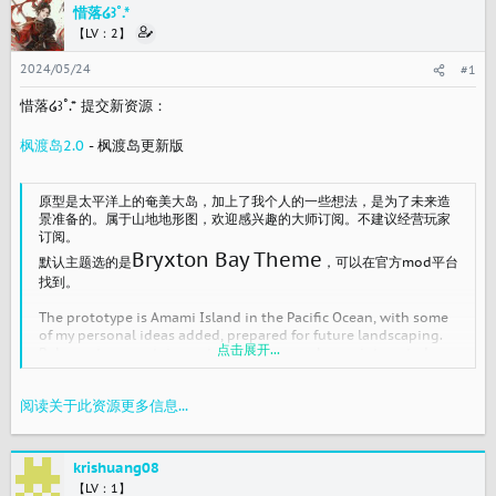
惜落໒꒱˚.*
【LV：2】
2024/05/24
#1
惜落໒꒱˚.* 提交新资源：
枫渡岛2.0
- 枫渡岛更新版
原型是太平洋上的奄美大岛，加上了我个人的一些想法，是为了未来造
景准备的。属于山地地形图，欢迎感兴趣的大师订阅。不建议经营玩家
订阅。
Bryxton Bay Theme
默认主题选的是
，可以在官方mod平台
找到。
The prototype is Amami Island in the Pacific Ocean, with some
of my personal ideas added, prepared for future landscaping.
点击展开...
Belongs to mountainous terrain maps, welcome interested
masters to subscribe. It is not recommended to operate player
subscriptions.
阅读关于此资源更多信息...
Bryxton Bay Theme
The default theme is
,It can be
found on the official mod platform.
krishuang08
【LV：1】