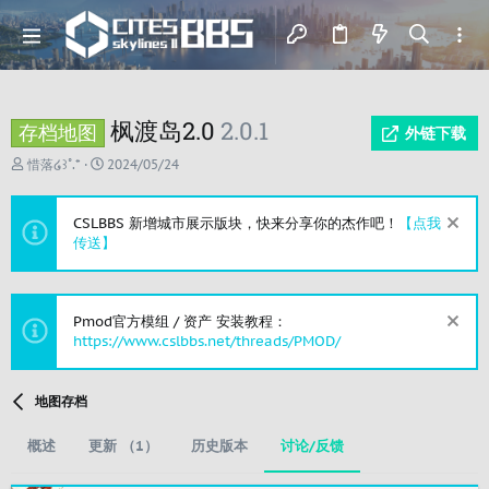
枫渡岛2.0
2.0.1
存档地图
外链下载
主
开
惜落໒꒱˚.*
2024/05/24
题
始
发
时
起
间
CSLBBS 新增城市展示版块，快来分享你的杰作吧！
【点我
人
传送】
Pmod官方模组 / 资产 安装教程：
https://www.cslbbs.net/threads/PMOD/
地图存档
概述
更新 （1）
历史版本
讨论/反馈