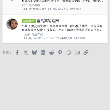
有成片的岛屿和水面~ 请注意，该资源需要以【存档】的形式导
入！（也就是放入Saves文件夹） 安装教程： 这张地图为了美
YYT
地图存档
丽的建筑而生 全部解锁并且无限金钱~ 阅读关于此资源更多信
samliu
2023/12/03
地图存档
4
息...
群岛高速路网
存档地图
小豆仔 提交新资源： 群岛高速路网 - 群岛格子地图，目前只有
高速和铁路 链接： 提取码：qw12 阅读关于此资源更多信息...
小豆仔
地图存档
ryan0905
2024/01/08
地图存档
2
Facebook
X
Bluesky
LinkedIn
Reddit
Pinterest
WhatsApp
邮箱
链接
分享：