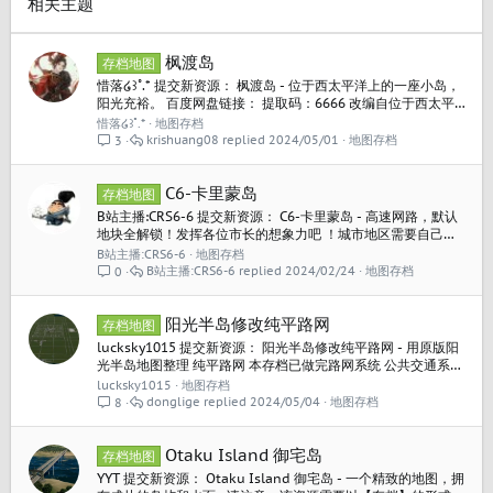
相关主题
枫渡岛
存档地图
惜落໒꒱˚.* 提交新资源： 枫渡岛 - 位于西太平洋上的一座小岛，
阳光充裕。 百度网盘链接： 提取码：6666 改编自位于西太平
洋的一座小岛。 以山地为主，基本没有平原，经营类玩家慎
惜落໒꒱˚.*
地图存档
选。 才连接了一条四车道和两车道公路。 目前自己还不满意，
krishuang08
2024/05/01
地图存档
3
后续应该还会慢慢琢磨细节。 阅读关于此资源更多信息...
C6-卡里蒙岛
存档地图
B站主播:CRS6-6 提交新资源： C6-卡里蒙岛 - 高速网路，默认
地块全解锁！发挥各位市长的想象力吧 ！城市地区需要自己修
改地形！ （访问码：szi8） 阅读关于此资源更多信息...
B站主播:CRS6-6
地图存档
B站主播:CRS6-6
2024/02/24
地图存档
0
阳光半岛修改纯平路网
存档地图
lucksky1015 提交新资源： 阳光半岛修改纯平路网 - 用原版阳
光半岛地图整理 纯平路网 本存档已做完路网系统 公共交通系统
小路与人行道只做了大概 阅读关于此资源更多信息...
lucksky1015
地图存档
donglige
2024/05/04
地图存档
8
Otaku Island 御宅岛
存档地图
YYT 提交新资源： Otaku Island 御宅岛 - 一个精致的地图，拥