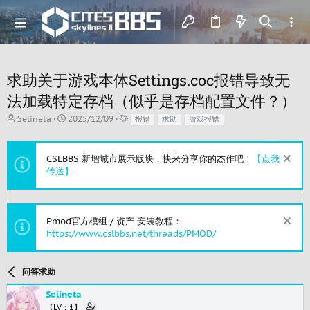
求助关于游戏本体Settings.coc报错导致无
法加载特定存档（似乎是存档配置文件？）
主
开
标
Selineta
2025/12/09
报错
求助
游戏报错
题
始
签
发
时
起
间
CSLBBS 新增城市展示版块，快来分享你的杰作吧！
【点我
人
传送】
Pmod官方模组 / 资产 安装教程：
https://www.cslbbs.net/threads/PMOD/
问答求助
Selineta
【LV：1】