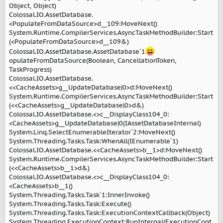
Object, Object)
Colossal.IO.AssetDatabase.
<PopulateFromDataSource>d__109:MoveNext()
System.Runtime.CompilerServices.AsyncTaskMethodBuilder:Start
(<PopulateFromDataSource>d__109&)
Colossal.IO.AssetDatabase.AssetDatabase`1
opulateFromDataSource(Boolean, CancellationToken,
TaskProgress)
Colossal.IO.AssetDatabase.
<<CacheAssets>g__UpdateDatabase|0>d:MoveNext()
System.Runtime.CompilerServices.AsyncTaskMethodBuilder:Start
(<<CacheAssets>g__UpdateDatabase|0>d&)
Colossal.IO.AssetDatabase.<>c__DisplayClass104_0:
<CacheAssets>g__UpdateDatabase|0(IAssetDatabaseInternal)
System.Linq.SelectEnumerableIterator`2:MoveNext()
System.Threading.Tasks.Task:WhenAll(IEnumerable`1)
Colossal.IO.AssetDatabase.<<CacheAssets>b__1>d:MoveNext()
System.Runtime.CompilerServices.AsyncTaskMethodBuilder:Start
(<<CacheAssets>b__1>d&)
Colossal.IO.AssetDatabase.<>c__DisplayClass104_0:
<CacheAssets>b__1()
System.Threading.Tasks.Task`1:InnerInvoke()
System.Threading.Tasks.Task:Execute()
System.Threading.Tasks.Task:ExecutionContextCallback(Object)
System.Threading.ExecutionContext:RunInternal(ExecutionCont