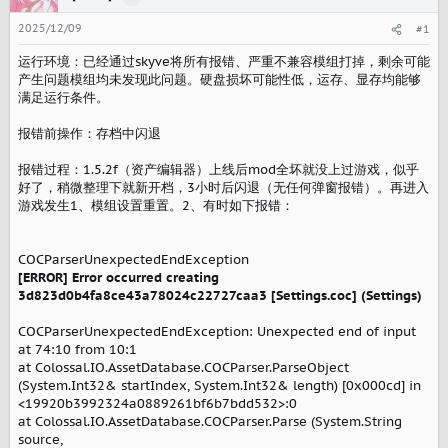
2025/12/09
#1
运行环境：已经通过skyve将所有报错、严重不兼容模组打掉，剩余可能
产生问题模组均未发现此问题。硬盘损坏可能性低，运存、显存均能够
满足运行条件。
报错前操作：存档中闪退
报错过程：1.5.2f（资产编辑器）上线后mod全坏就没上过游戏，似乎
好了，稍微整理下就新开档，3小时后闪退（无任何弹窗报错）。再进入
游戏发生1、模组设置重置。2、有时如下报错：
COCParserUnexpectedEndException
[ERROR] Error occurred creating
3d823d0b4fa8ce43a78024c22727caa3 [Settings.coc] (Settings)
COCParserUnexpectedEndException: Unexpected end of input
at 74:10 from 10:1
at Colossal.IO.AssetDatabase.COCParser.ParseObject
(System.Int32& startIndex, System.Int32& length) [0x000cd] in
<19920b3992324a0889261bf6b7bdd532>:0
at Colossal.IO.AssetDatabase.COCParser.Parse (System.String
source,