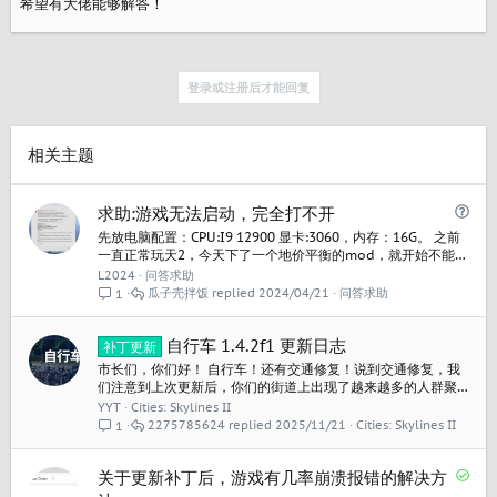
希望有大佬能够解答！
登录或注册后才能回复
相关主题
问
求助:游戏无法启动，完全打不开
题
先放电脑配置：CPU:I9 12900 显卡:3060，内存：16G。 之前
一直正常玩天2，今天下了一个地价平衡的mod，就开始不能玩
了，删除了模组，重装游戏，都不行，游戏是直接闪退，完全
L2024
问答求助
不能打开，只是点开时闪一下，有谁遇到过？求指导。用csul
瓜子壳拌饭
2024/04/21
问答求助
1
打开报错如下图“”
自行车 1.4.2f1 更新日志
补丁更新
市长们，你们好！ 自行车！还有交通修复！说到交通修复，我
们注意到上次更新后，你们的街道上出现了越来越多的人群聚
集，因此这次加入了一些平衡性调整，以缓解行人交通压力。
YYT
Cities: Skylines II
如果你还没有看过我们昨天发布的详细介绍“自行车”的开发日
2275785624
2025/11/21
Cities: Skylines II
1
志，你可以在这里进行查看！ 1.4.2f1更新日志: 新的免费内容
自行车: 青年、成年和老年市民可使用自行车与电动滑板车 自行
已
车、电动滑板车、自行车头盔...
关于更新补丁后，游戏有几率崩溃报错的解决方
解