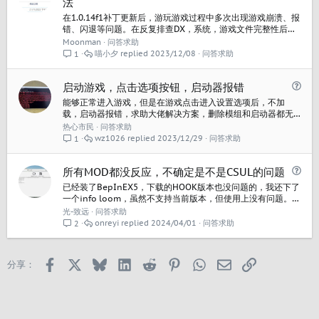
法
决
在1.0.14f1补丁更新后，游玩游戏过程中多次出现游戏崩溃、报
错、闪退等问题。在反复排查DX，系统，游戏文件完整性后，
基本确定是整个游戏缓存存在问题。 有类似问题的小伙伴可以
Moonman
问答求助
尝试删除下面路径内的天际线2缓存。 ！！！！注意保存文件夹
喵小夕
2023/12/08
问答求助
1
内的Save文件，该文件是存档，删除缓存意味着存档消失，云
存档目前不完善
问
C:\Users\XXXX\AppData\LocalLow\Colossal Order
启动游戏，点击选项按钮，启动器报错
题
能够正常进入游戏，但是在游戏点击进入设置选项后，不加
载，启动器报错，求助大佬解决方案，删除模组和启动器都无
法解决。
热心市民
问答求助
wz1026
2023/12/29
问答求助
1
问
所有MOD都没反应，不确定是不是CSUL的问题
题
已经装了BepInEX5，下载的HOOK版本也没问题的，我还下了
一个info loom，虽然不支持当前版本，但使用上没有问题。还
有一个人口再平衡模组。这三个模组一开始能用，没有问题。
光-致远
问答求助
这几个模组都是我手动装的，不是CSUL里自动装的。 后来我装
onreyi
2024/04/01
问答求助
2
了一个地价相关的mod，没记错的话应该是“Land Value, Rent
& Building Upgrade Control...
Facebook
X
Bluesky
LinkedIn
Reddit
Pinterest
WhatsApp
邮箱
链接
分享：