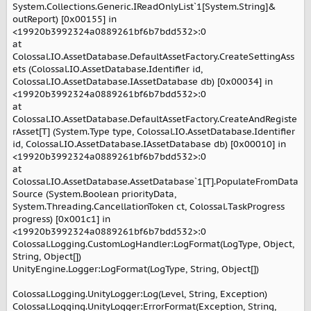
System.Collections.Generic.IReadOnlyList`1[System.String]&
outReport) [0x00155] in
<19920b3992324a0889261bf6b7bdd532>:0
at
Colossal.IO.AssetDatabase.DefaultAssetFactory.CreateSettingAss
ets (Colossal.IO.AssetDatabase.Identifier id,
Colossal.IO.AssetDatabase.IAssetDatabase db) [0x00034] in
<19920b3992324a0889261bf6b7bdd532>:0
at
Colossal.IO.AssetDatabase.DefaultAssetFactory.CreateAndRegiste
rAsset[T] (System.Type type, Colossal.IO.AssetDatabase.Identifier
id, Colossal.IO.AssetDatabase.IAssetDatabase db) [0x00010] in
<19920b3992324a0889261bf6b7bdd532>:0
at
Colossal.IO.AssetDatabase.AssetDatabase`1[T].PopulateFromData
Source (System.Boolean priorityData,
System.Threading.CancellationToken ct, Colossal.TaskProgress
progress) [0x001c1] in
<19920b3992324a0889261bf6b7bdd532>:0
Colossal.Logging.CustomLogHandler:LogFormat(LogType, Object,
String, Object[])
UnityEngine.Logger:LogFormat(LogType, String, Object[])
Colossal.Logging.UnityLogger:Log(Level, String, Exception)
Colossal.Logging.UnityLogger:ErrorFormat(Exception, String,