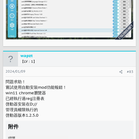
wapzt
【LV：1】
2024/01/09
#83
問題求助！
嘗試使用自動安裝mod功能報錯！
win11 chrome瀏覽器
已經執行過reg注冊表
啓動器安裝在D://
管理員權限執行的
啓動器版本1.2.5.0
附件