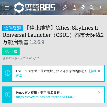
【停止维护】Cities: Skylines II
软件资源
Universal Launcher（CSUL）都市天际线2
万能启动器
1.2.6.9
下载
主
开
科幻大脑
2023/12/02
题
始
发
时
起
间
CSLBBS 新增城市展示版块，快来分享你的杰作吧！
【点我
人
传送】
Pmod官方模组 / 资产 安装教程：
https://www.cslbbs.net/threads/PMOD/