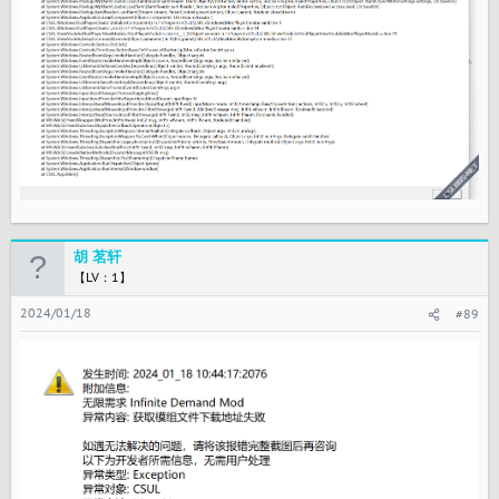
胡 茗轩
【LV：1】
2024/01/18
#89