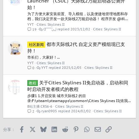
Launcher （CSUL）天际线2万能启动器公测开
始！
为了方便大家安装前置、导入模组，以及便捷地管理地图和存
档，我们决定开发一款天际线2万能启动器！ 程序开发 @科幻
大脑 ，功能策划 @YYT 目前进展： 基本UI框架已开发完毕 本
YYT
Cities: Skylines II
地存档地图导入功能已开发完毕 本地Mod导入功能已基本完成
Ɑ͞ ͞ ͞ ͞ ͞ ͞ ﻝﮞ
2023/12/02
Cities: Skylines II
19
BepInEx在线更新下载已完成 一键启动游戏已完成 自动检测
Steam版游戏目录已完成 自定义游戏目录 内部测试结束，公测
开始！...
都市天际线2代 自定义资产模组现已支
社区新闻
持！
市长们，大家好！...
YYT
Cities: Skylines II
YYT
2025/12/05
Cities: Skylines II
0
关于Cities Skylines II免启动器，启动和同
教程
时启动开发者模式的教程
步骤1 1.开启安装 城市天际线2 的目
录:F:\steam\steamapps\common\Cities Skylines II(依我
的例子我是安装在F盘) 2.新创创一个文件夹档名为
B站主播:CRS6-6
Cities: Skylines II
Cities2.bat，然后开启文件后输入start Cities2.exe
ryan0905
2024/02/02
Cities: Skylines II
2
%command% -developerMode并存档关闭(如下图) 步骤2 打
开steam点选 检视 > 收藏库 >...
Facebook
X
Bluesky
LinkedIn
Reddit
Pinterest
WhatsApp
邮箱
链接
分享：