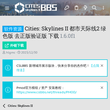
Cities: Skylines II 都市天际线2 绿
软件资源
色版 去正版验证版 下载
1.6.0f1
外链下载
主
开
hlgmc
2023/12/30
题
始
发
时
起
间
CSLBBS 新增城市展示版块，快来分享你的杰作吧！
【点我
人
传送】
Pmod官方模组 / 资产 安装教程：
https://www.cslbbs.net/threads/PMOD/
Cities: Skylines II