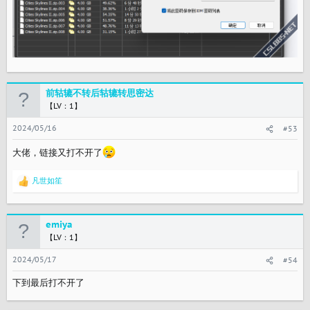
前轱辘不转后轱辘转思密达
【LV：1】
2024/05/16
#53
大佬，链接又打不开了
凡世如笙
反
馈
：
emiya
【LV：1】
2024/05/17
#54
下到最后打不开了