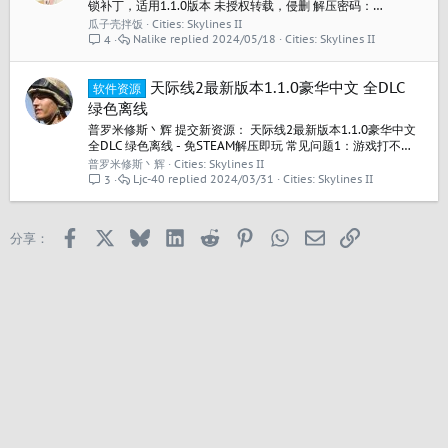
锁补丁，适用1.1.0版本 未授权转载，侵删 解压密码：
juij.eu.org 使用方法： 运行压缩包自解压程序，解压文件 进入
瓜子壳拌饭
Cities: Skylines II
文件夹 游戏目录Cities Skylines
Nalike
2024/05/18
Cities: Skylines II
4
II\Cities2_Data\Plugins\x86_64 ，将其中的
steam_api64.dll 改名为...
天际线2最新版本1.1.0豪华中文 全DLC
软件资源
绿色离线
普罗米修斯丶辉 提交新资源： 天际线2最新版本1.1.0豪华中文
全DLC 绿色离线 - 免STEAM解压即玩 常见问题1：游戏打不
开。 请务必将游戏保存路径 设置为全英文 不要有中文！ 常见
普罗米修斯丶辉
Cities: Skylines II
问题2：解压后，游戏运行文件丢失，无法启动问题。 请关闭防
Ljc-40
2024/03/31
Cities: Skylines II
3
火墙等杀毒软件，将被隔离的文件恢复至白名单！或重新解压
（前提是关闭防火墙） 游戏亲测100%有效！1.5元分享而已！
不负责教学指导！...
Facebook
X
Bluesky
LinkedIn
Reddit
Pinterest
WhatsApp
邮箱
链接
分享：