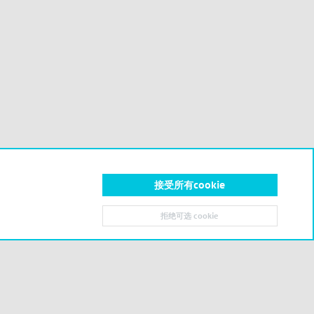
接受所有cookie
拒绝可选 cookie
顶部
底部
联系我们
条款和规则
隐私政策
帮助
主页
R
S