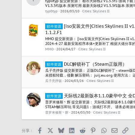
typ0typ 提交新资源： 都市天际线2 V1.5.5f1-游戏下
V1.5.5f1版本 亲测可用 最新天际线2 V1.5.5f1版本 亲测
亲测可用 最新天际线2 V1.5.5f1版本 亲测可用 最新天际线2
typ0typ
2026/03/10
Cities: Skylines II
新天际线2 V1.5.5f1版本 亲测可用 最新天际线2...
[iso安装文件]Cities Skylines II v
软件资源
1.1.2.F1
MMO 提交新资源： [iso安装文件]Cities Skylines II v1.1
2024-4-27 最新安装程序本体+更新补丁 根据大佬
的下载过验证码过程已经帮大家去除了 提取出以下： .IS
MMO
2024/04/27
Cities: Skylines II
1.1.2.F1的更新补丁，...
DLC解锁补丁（Steam正版用）
软件资源
瓜子壳拌饭 提交新资源： 正版DLC解锁补丁 - steam版
未授权转载，侵删 解压密码： juij.eu.org 使用方
件 进入文件夹 游戏目录Cities Skylines II\Cities2_Da
瓜子壳拌饭
2024/03/26
Cities: Skylines II
的 steam_api64.dll 改名为...
天际线2最新版本1.1.0豪华中文 全D
软件资源
普罗米修斯丶辉 提交新资源： 天际线2最新版本1.1.0豪华中
STEAM解压即玩 常见问题1：游戏打不开。 请务必将游
有中文！ 常见问题2：解压后，游戏运行文件丢失，无法
普罗米修斯丶辉
2024/03/30
Cities: Skylines II
毒软件，将被隔离的文件恢复至白名单！或重新解压（前
100%有效！1.5元分享而已！不负责教学指导！...
Facebook
X
Bluesky
LinkedIn
Reddit
Pinterest
WhatsApp
邮箱
链
分享：