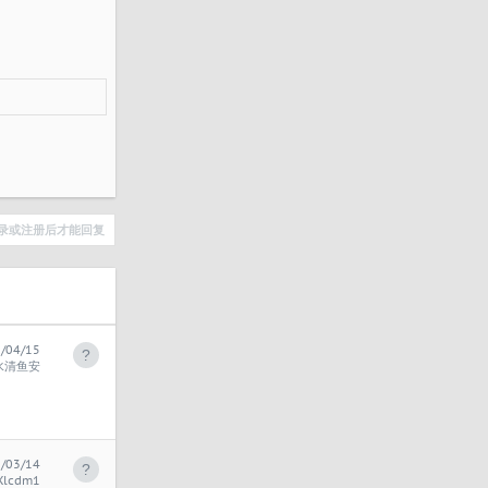
录或注册后才能回复
/04/15
水清鱼安
/03/14
Xlcdm1