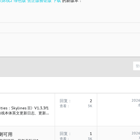
II 都市天际线2 绿色版 去正版验证版 下载
的新版本：
登
回复
2
2026
查看
3K
：Skylines II》V1.3.3f1
版本 包含游戏本体英文更新日志、更新日
+全DLC，由于找不到资源站
关于此资源更多信息...
回复
1
2026
亲测可用
查看
3K