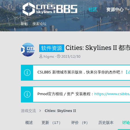
社区
资源中心
新帖
搜索论坛
Cities: Skyline
软件资源
主
开
hlgmc
2023/12/30
题
始
发
时
起
间
CSLBBS 新增城市展示版块，快来分享你的杰作吧！
【
人
Pmod官方模组 / 资产 安装教程：
https://www.cslbbs
游戏交流
Cities: Skylines II
概述
更新 （17）
评价 （9）
历史版本
讨论