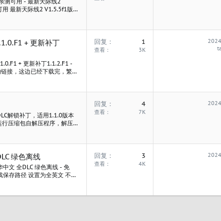
载 亲测可用 - 最新天际线2
可用 最新天际线2 V1.5.5f1版本
 V1.5.5f1版本 亲测可用 最
回复
1
2024
1.1.0.F1 + 更新补丁
t
查看
3K
.0.F1 + 更新补丁1.1.2.F1 -
分享的链接，这边已经下载完，繁琐
O 安装程序 并且也附上了
回复
4
2024
查看
7K
DLC解锁补丁，适用1.1.0版本
法： 运行压缩包自解压程序，解压文
ta\Plugins\x86_64 ，将其中
回复
3
2024
LC 绿色离线
查看
4K
文 全DLC 绿色离线 - 免
戏保存路径 设置为全英文 不要
启动问题。 请关闭防火墙等杀
提是关闭防火墙） 游戏亲测
接