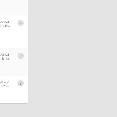
/04/28
ang bill
/05/18
Nalike
/03/31
Ljc-40