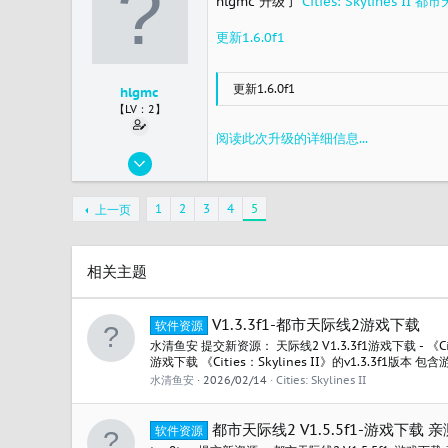
hlgmc 升级了
Cities: Skylines 
china
更新1.6.0f1
更新1.6.0f1
hlgmc
【LV：2】
阅读此次升级的详细信息...
2023/11/19
45
15
1
2
3
4
5
上一页
8
china
相关主题
V1.3.3f1-都市天际线2游戏下载
软件资源
水清鱼安 提交新资源： 天际线2 V1.3.3f1游戏下载 - 《Cities
游戏下载 《Cities：Skylines II》的v1.3.3f1
志翻译与总结 在一个资源站上下载的，宣称是中文豪华版
水清鱼安
2026/02/14
Cities: Skylines II
的原链接，这里的转载来源就写了steam的商店链接 阅读
都市天际线2 V1.5.5f1-游戏下载 
软件资源