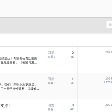
登
回复
0
2025
查看
4K
现已送达！希望各位喜欢前两
在此处查看。 《桥梁与港
00元单独购买；也可与全新的
025年10月30日 发行价格：
回复
1
2025
2275
查看
3K
复，我们注意到上次更新后，
入了一些平衡性调整，以缓解行
“自行车”的开发日志，你可以
行车: 青年、成年和老年市民可使
..
回复
0
2025
已支持！
查看
4K