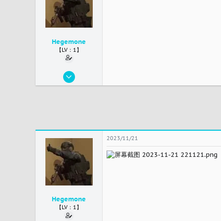
Hegemone
【LV：1】
2023/11/21
2
0
1
中国
2023/11/21
Hegemone
【LV：1】