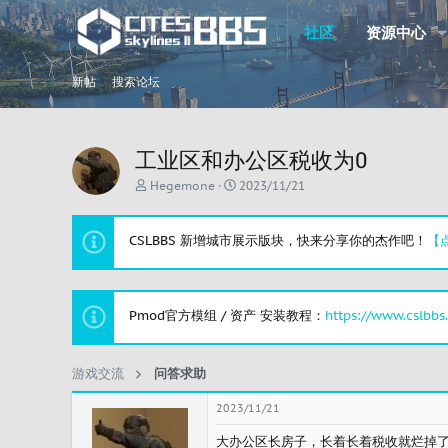
社区
资源中心
新帖
搜索论坛
工业区和办公区税收为0
主
开
Hegemone
2023/11/21
题
始
发
时
起
间
CSLBBS 新增城市展示版块，快来分享你的杰作吧！
【
人
Pmod官方模组 / 资产 安装教程：
https://www.cslbbs
游戏交流
问答求助
2023/11/21
大办公区长房子，长着长着税收就烂掉了