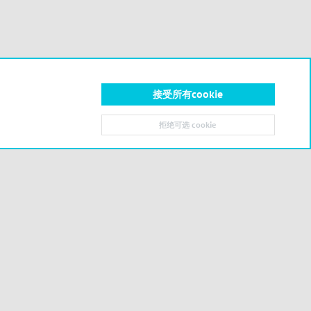
接受所有cookie
拒绝可选 cookie
顶部
底部
联系我们
条款和规则
隐私政策
帮助
主页
R
S
S