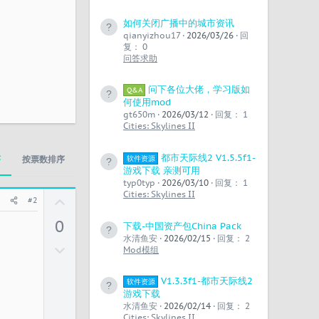
如何关闭广播中的城市资讯
qianyizhou17
2026/03/26
回
复： 0
问答求助
问下各位大佬，学习版如
Q&A
何使用mod
gt650m
2026/03/12
回复： 1
Cities: Skylines II
都市天际线2 V1.5.5f1-
软件资源
序
按票数排序
游戏下载 亲测可用
typ0typ
2026/03/10
回复： 1
Cities: Skylines II
U
#2
p
0
下载-中国资产包China Pack
v
水清鱼安
2026/02/15
回复： 2
o
反
Mod模组
t
对
e
V1.3.3f1-都市天际线2
软件资源
游戏下载
水清鱼安
2026/02/14
回复： 2
Cities: Skylines II