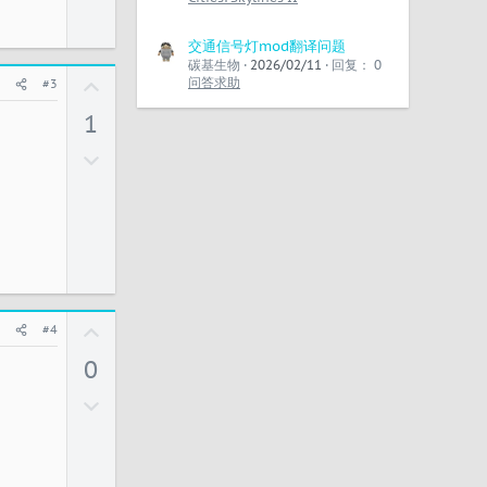
交通信号灯mod翻译问题
碳基生物
2026/02/11
回复： 0
U
问答求助
#3
p
1
v
o
反
t
对
e
U
#4
p
0
v
o
反
t
对
e