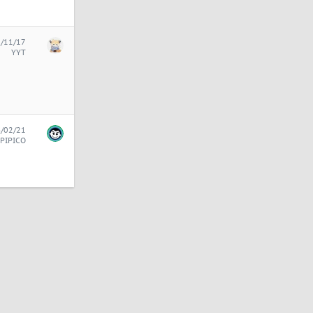
/11/17
YYT
/02/21
PIPICO