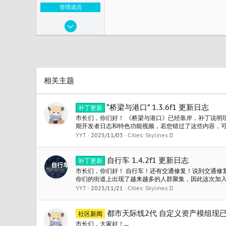
管理成员
2023/11/16
715
15
243
43
相关主题
江苏 无锡
“桥梁与港口” 1.3.6f1 更新日志
补丁更新
市长们，你们好！ 《桥梁与港口》已经靠岸，补丁说明
期开发者日志和特色功能视频，若您错过了这些内容，可
口》现已在 PC 平台推出，可通过终极版获取，或以88.
YYT
2025/11/03
Cities: Skylines II
“冷锋频道”电台捆绑购买，价格为104.4元。 发布时间：2
$25.00...
自行车 1.4.2f1 更新日志
补丁更新
市长们，你们好！ 自行车！还有交通修复！说到交通修
你们的街道上出现了越来越多的人群聚集，因此这次加
人交通压力。 如果你还没有看过我们昨天发布的详细介绍
YYT
2025/11/21
Cities: Skylines II
在这里进行查看！ 1.4.2f1更新日志: 新的免费内容 自
用自行车与电动滑板车 自行车、电动滑板车、自行车头盔.
都市天际线2代 自定义资产模组现
社区新闻
市长们，大家好！...