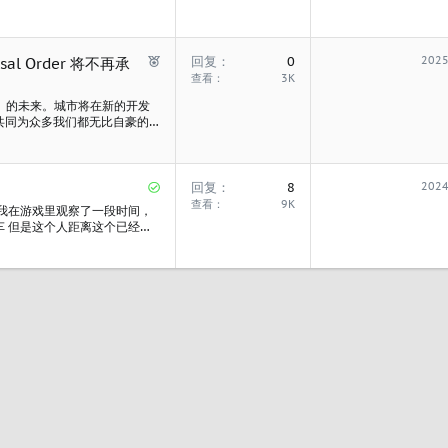
已
回复
0
2025
al Order 将不再承
推
查看
3K
荐
I》的未来。城市将在新的开发
共同为众多我们都无比自豪的
l Order 共同决定走独立道路，
已
回复
8
2024
解
查看
9K
 我在游戏里观察了一段时间，
决
车 但是这个人距离这个已经到
走过来 然后上车之后他才会开
起来上车 经过观察公交卡站原
公交中比较容易出现...
接