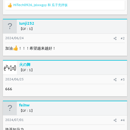
HiTech0926
,
jslxxgyy
和
瓜子壳拌饭
反
馈
：
lunji232
【LV：1】
2024/06/24
#2
加油
！！！希望越来越好！
火の舞
【LV：1】
2024/06/25
#3
666
feihw
【LV：1】
2024/07/01
#4
路遥知马力