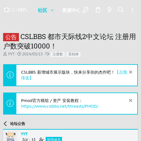
社区
资源中心
最新消息
名人
CSLBBS 都市天际线2中文论坛 注册用
公告
户数突破10000！
主
开
标
YYT
2024/03/15
注册数
里程碑
题
始
签
发
时
起
间
CSLBBS 新增城市展示版块，快来分享你的杰作吧！
【点我
人
传送】
Pmod官方模组 / 资产 安装教程：
https://www.cslbbs.net/threads/PMOD/
论坛公告
YYT
【LV：3】
管理成员