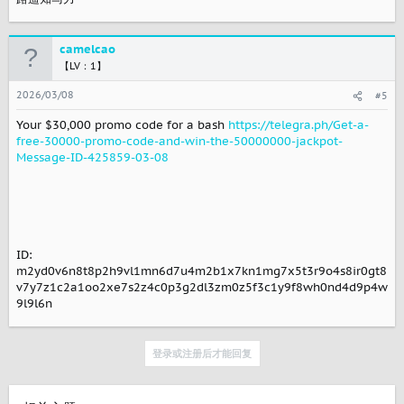
camelcao
【LV：1】
2026/03/08
#5
Your $30,000 promo code for a bash
https://telegra.ph/Get-a-
free-30000-promo-code-and-win-the-50000000-jackpot-
Message-ID-425859-03-08
ID:
m2yd0v6n8t8p2h9vl1mn6d7u4m2b1x7kn1mg7x5t3r9o4s8ir0gt8
v7y7z1c2a1oo2xe7s2z4c0p3g2dl3zm0z5f3c1y9f8wh0nd4d9p4w
9l9l6n
登录或注册后才能回复