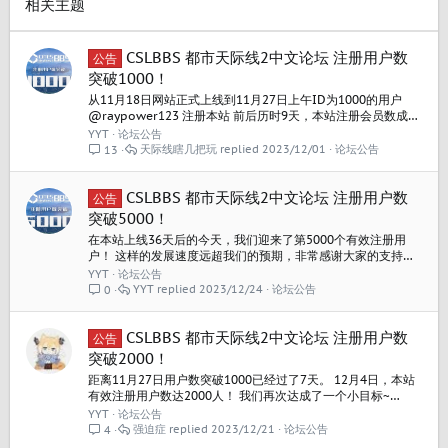
相关主题
CSLBBS 都市天际线2中文论坛 注册用户数
公告
突破1000！
从11月18日网站正式上线到11月27日上午ID为1000的用户
@raypower123 注册本站 前后历时9天，本站注册会员数成功
突破1000！ 感谢大家的热情支持和鼎力推荐，让越来越多的朋
YYT
论坛公告
友知道我们，喜欢我们！ 论坛获得的成绩离不开大家每一个人
天际线瞎几把玩
2023/12/01
论坛公告
13
的帮助，希望未来大家也能继续支持~ 我们也会继续致力于为大
家提供一个开放易用的天际线交流分享平台！
CSLBBS 都市天际线2中文论坛 注册用户数
公告
突破5000！
在本站上线36天后的今天，我们迎来了第5000个有效注册用
户！ 这样的发展速度远超我们的预期，非常感谢大家的支持和
喜爱~ 通过加入广告我们可以一定程度上缓解运营开支压力，今
YYT
论坛公告
后也会继续努力为大家打造更好用的天际线交流平台和工具！
YYT
2023/12/24
论坛公告
0
CSLBBS 都市天际线2中文论坛 注册用户数
公告
突破2000！
距离11月27日用户数突破1000已经过了7天。 12月4日，本站
有效注册用户数达2000人！ 我们再次达成了一个小目标~
fanbing
YYT
论坛公告
强迫症
2023/12/21
论坛公告
4