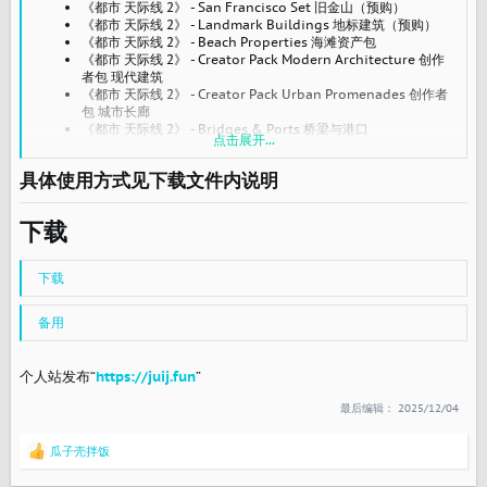
《都市 天际线 2》 - San Francisco Set 旧金山（预购）
《都市 天际线 2》 - Landmark Buildings 地标建筑（预购）
《都市 天际线 2》 - Beach Properties 海滩资产包
《都市 天际线 2》 - Creator Pack Modern Architecture 创作
者包 现代建筑
《都市 天际线 2》 - Creator Pack Urban Promenades 创作者
包 城市长廊
《都市 天际线 2》 - Bridges & Ports 桥梁与港口
点击展开...
《都市 天际线 2》 - Deluxe Relax Station 豪华休息台
《都市 天际线 2》 - Soft Rock Radio 轻柔摇滚电台
具体使用方式见下载文件内说明
《都市 天际线 2》 - Cold Wave Channel 寒潮频道
《都市 天际线 2》 - Beach Properties Bundle 海滩资产捆绑
包
下载
《都市 天际线 2》 - Creator Pack Mediterranean Heritage
创作者包 地中海遗产
《都市 天际线 2》 - Creator Pack Leisure Venues 创作者包 休
下载
闲娱乐场所
《都市 天际线 2》 - Creator Pack Dragon Gate 创作者包 龙腾
街区
备用
《都市 天际线 2》 - Jade Road Radio 翡翠之路电台
《都市 天际线 2》 - Feelgood Funk Radio 愉悦放克电台
《都市 天际线 2》 - Atmospheric Piano Channel 大气钢琴频
个人站发布“
https://juij.fun
”
道
《都市 天际线 2》 - Modern City Bundle 现代城市资产捆绑
最后编辑：
2025/12/04
《都市 天际线 2》 - Leisure & Legacy Bundle 休闲与遗产捆
绑包
瓜子壳拌饭
反
《都市 天际线 2》 - Creator Pack: Supply Chains 创作者包 供
馈
应链