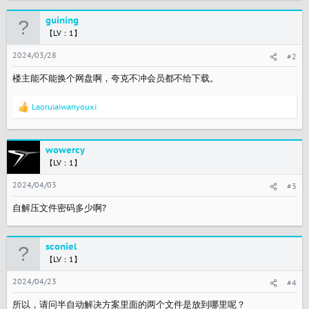
：
《都市 天际线 2》 - Creator Pack: Skyscrapers 创作者包 摩天
大楼
guining
《都市 天际线 2》 - Synth & Steel Radio 合成器与钢音电台
【LV：1】
《都市 天际线 2》 - Cloud Lounge FM 云廊调频台
《都市 天际线 2》 - Bridges & Ports Bundle 桥梁与港口捆绑
2024/03/28
#2
包
《都市 天际线 2》 - Skyscrapers & Supply Chains Bundle 摩
楼主能不能换个网盘啊，夸克不冲会员都不给下载。
天大楼与供应链捆绑包
…
Laoruiaiwanyouxi
反
馈
：
wowercy
【LV：1】
2024/04/03
#3
自解压文件密码多少啊?
sconiel
【LV：1】
2024/04/23
#4
所以，请问半自动解决方案里面的两个文件是放到哪里呢？