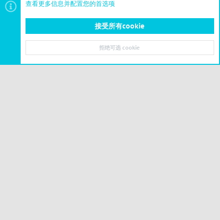
查看更多信息并配置您的首选项
接受所有cookie
Cities: Skylines II
拒绝可选 cookie
顶部
底部
© 2023-2026 CSLBBS 版权所有
|
粤ICP备2023071842号-6
Cookies
简体中文
联系我们
条款和规则
隐私政策
帮助
主页
R
S
S