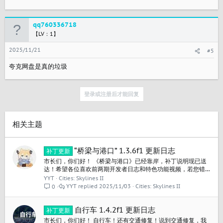
qq760336718
【LV：1】
2025/11/21
#5
夸克网盘是真的垃圾
登录或注册后才能回复
相关主题
“桥梁与港口” 1.3.6f1 更新日志
补丁更新
市长们，你们好！ 《桥梁与港口》已经靠岸，补丁说明现已送
达！希望各位喜欢前两期开发者日志和特色功能视频，若您错
过了这些内容，可在此处查看。 《桥梁与港口》现已在 PC 平台
YYT
Cities: Skylines II
推出，可通过终极版获取，或以88.00元单独购买；也可与全新
YYT
2025/11/03
Cities: Skylines II
0
的“冷锋频道”电台捆绑购买，价格为104.4元。 发布时间：
2025年10月30日 发行价格：$25.00...
自行车 1.4.2f1 更新日志
补丁更新
市长们，你们好！ 自行车！还有交通修复！说到交通修复，我