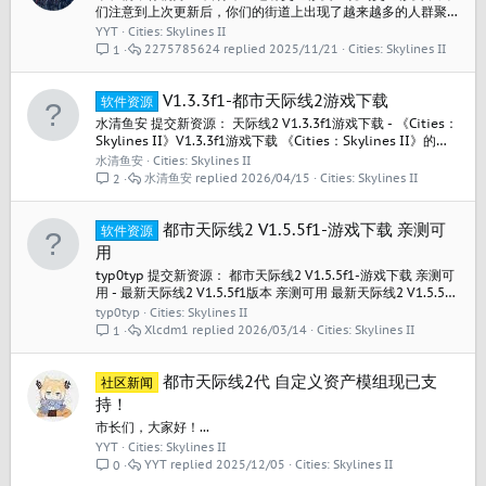
们注意到上次更新后，你们的街道上出现了越来越多的人群聚
集，因此这次加入了一些平衡性调整，以缓解行人交通压力。
YYT
Cities: Skylines II
如果你还没有看过我们昨天发布的详细介绍“自行车”的开发日
2275785624
2025/11/21
Cities: Skylines II
1
志，你可以在这里进行查看！ 1.4.2f1更新日志: 新的免费内容
自行车: 青年、成年和老年市民可使用自行车与电动滑板车 自行
车、电动滑板车、自行车头盔...
V1.3.3f1-都市天际线2游戏下载
软件资源
水清鱼安 提交新资源： 天际线2 V1.3.3f1游戏下载 - 《Cities：
Skylines II》V1.3.3f1游戏下载 《Cities：Skylines II》的
v1.3.3f1版本 包含游戏本体英文更新日志、更新日志翻译与总结
水清鱼安
Cities: Skylines II
在一个资源站上下载的，宣称是中文豪华版+全DLC，由于找不
水清鱼安
2026/04/15
Cities: Skylines II
2
到资源站的原链接，这里的转载来源就写了steam的商店链接
阅读关于此资源更多信息...
都市天际线2 V1.5.5f1-游戏下载 亲测可
软件资源
用
typ0typ 提交新资源： 都市天际线2 V1.5.5f1-游戏下载 亲测可
用 - 最新天际线2 V1.5.5f1版本 亲测可用 最新天际线2 V1.5.5f1
版本 亲测可用 最新天际线2 V1.5.5f1版本 亲测可用 最新天际线
typ0typ
Cities: Skylines II
2 V1.5.5f1版本 亲测可用 最新天际线2 V1.5.5f1版本 亲测可用
Xlcdm1
2026/03/14
Cities: Skylines II
1
最新天际线2 V1.5.5f1版本 亲测可用 最新天际线2...
都市天际线2代 自定义资产模组现已支
社区新闻
持！
市长们，大家好！...
YYT
Cities: Skylines II
YYT
2025/12/05
Cities: Skylines II
0