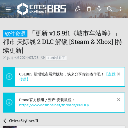
「更新 v1.5.9f1《城市车站等》」
软件资源
都市 天际线 2 DLC 解锁 [Steam & Xbox] [持
续更新]
主
开
标
juij
2024/03/28
dlc解锁补丁
题
始
签
发
时
起
间
CSLBBS 新增城市展示版块，快来分享你的杰作吧！
【点我
人
传送】
Pmod官方模组 / 资产 安装教程：
https://www.cslbbs.net/threads/PMOD/
Cities: Skylines II