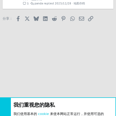
脊、山谷、河流、溪流、洪泛区和分级山口隔开。您需要将区
panda
2023/12/28
地图存档
3
域隔开，拥有 1 个以上的网格工业区，并规划通往资源的路
线，以便充分利用它。地图经过分级处理，允许水从山丘流向
底部的大河。 •...
Facebook
X
Bluesky
LinkedIn
Reddit
Pinterest
WhatsApp
邮箱
链接
分享：
我们重视您的隐私
我们使用基本的
cookie
来使本网站正常运行，并使用可选的