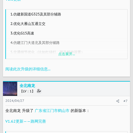
1.仿建新国道G325及其部分辅路
2.优化大雁山互通立交
3.优化G15高速
4.仿建江门大道北及其部分辅路
5.交通细节优化（比如红绿灯、斑马线的设置）
点击展开...
6.仿建陈山立交
阅读此次升级的详细信息...
全北南龙
【LV：1】
2024/04/27
#7
全北南龙 升级了
广东省江门市鹤山市
的新版本：
V1.62更新——路网完善