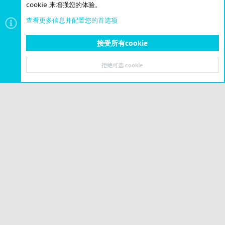
cookie 来增强您的体验。
查看更多信息并配置您的首选项
接受所有cookie
地图存档
拒绝可选 cookie
顶部
底部
© 2023-2026 CSLBBS 版权所有
|
粤ICP备2023071842号-6
Cookies
简体中文
联系我们
条款和规则
隐私政策
帮助
主页
R
S
S