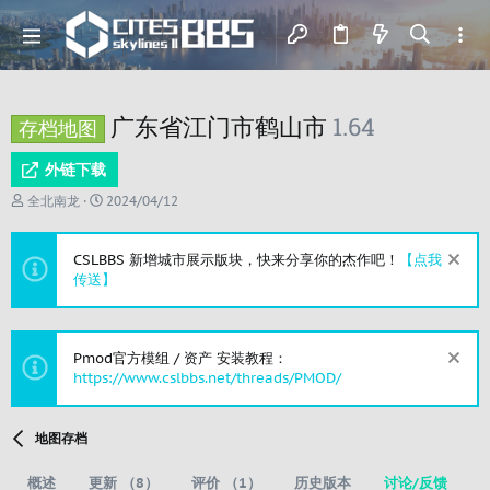
广东省江门市鹤山市
1.64
存档地图
外链下载
主
开
全北南龙
2024/04/12
题
始
发
时
起
间
CSLBBS 新增城市展示版块，快来分享你的杰作吧！
【点我
人
传送】
Pmod官方模组 / 资产 安装教程：
https://www.cslbbs.net/threads/PMOD/
地图存档
概述
更新 （8）
评价 （1）
历史版本
讨论/反馈