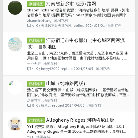
河南省新乡市 地形+路网
存档地图
zhaominzhang 提交新资源： 河南省新乡市 地形+路网 - 河南
省新乡市 地形+路网 提取码：hn4t 新乡市初始地图 共有两个版
本 1.初始地形图，包括初始道路（人民路+和平路）、京广铁
zhaominzhang
地图存档
路、河流、远景（凤凰山、云台山），需放置在Maps文件夹，
天津风不是天津的风
2024/08/01
地图存档
5
初始0经验0解锁，支持经营玩法： 2.带路网存档，相比上述初
始地形图添加市区所有主干道及行道树、高速公路、普铁、高
铁线路：...
江苏宿迁市中心部分（中心城区两河流
存档地图
域）-自制地图
北至三台山，南至北京路，西至通湖大道，东至电商产业园 使
用的是： 做了地形图和对照图，由于此站地图也不是很新，欢
迎调整提意见 链接： 提取码：uzon 此外，欢迎宿迁的朋友互
一个大厨
地图存档
相联系 制作的参照图、地形图也附上
hmyyl2002
2024/03/05
地图存档
1
山城（纯净路网版）
存档地图
活在当下 提交新资源： 山城（纯净路网版） - 基于游戏自带地
图“山村”修改而成。 基于游戏自带地图“山村”修改而成，平整了
地形，并调整了水位。 请把压缩包里的2个文件，解压到你的存
活在当下
地图存档
档目录。（注意打开解锁全部，因为道路用了8车道，希望你会
椿鱼儿
2024/04/03
地图存档
5
喜欢） 阅读关于此资源更多信息...
Allegheny Ridges 阿勒格尼山脉
存档地图
YYT 提交新资源： Allegheny Ridges 阿勒格尼山脉 - 1.0.1
Allegheny Ridges 是一张 100% 手工制作的地图，具有斜
坡、河流和山谷的逼真缩放比例。充足的平坦空间，但被山
YYT
地图存档