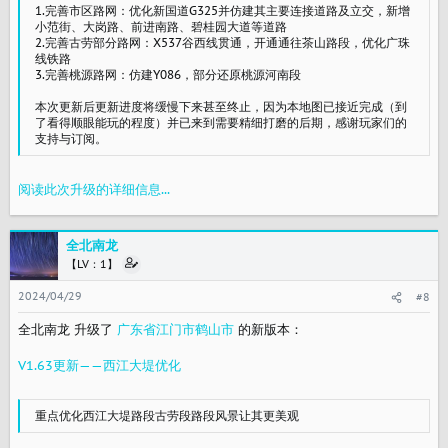
1.完善市区路网：优化新国道G325并仿建其主要连接道路及立交，新增
小范街、大岗路、前进南路、碧桂园大道等道路
2.完善古劳部分路网：X537谷西线贯通，开通通往茶山路段，优化广珠
线铁路
3.完善桃源路网：仿建Y086，部分还原桃源河南段
本次更新后更新进度将缓慢下来甚至终止，因为本地图已接近完成（到
了看得顺眼能玩的程度）并已来到需要精细打磨的后期，感谢玩家们的
支持与订阅。
阅读此次升级的详细信息...
全北南龙
【LV：1】
2024/04/29
#8
全北南龙 升级了
广东省江门市鹤山市
的新版本：
V1.63更新——西江大堤优化
重点优化西江大堤路段古劳段路段风景让其更美观