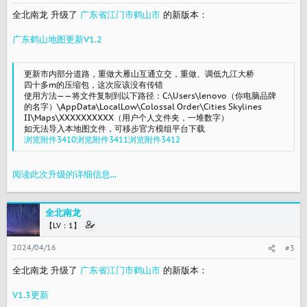
全北南龙 升级了
广东省江门市鹤山市
的新版本：
广东鹤山地图更新V1.2
更新市内部分道路，重做大雁山互通立交，重做、调低九江大桥
四十多m的压缩包，这次应该没有传错
使用方法——将文件复制到以下路径：C:\Users\lenovo（你电脑品牌
的名字）\AppData\LocalLow\Colossal Order\Cities Skylines
II\Maps\XXXXXXXXXX（用户个人文件夹，一堆数字）
如无法导入本地图文件，可移步官方模组平台下载
浏览附件3410
浏览附件3411
浏览附件3412
阅读此次升级的详细信息...
全北南龙
【LV：1】
2024/04/16
#3
全北南龙 升级了
广东省江门市鹤山市
的新版本：
V1.3更新