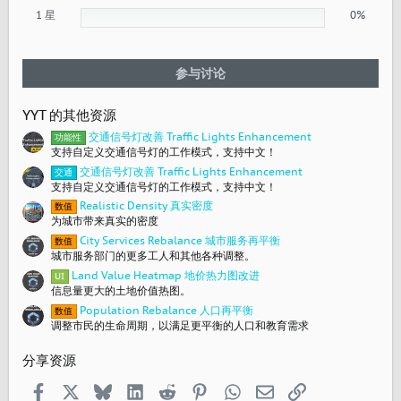
1 星
0%
参与讨论
YYT 的其他资源
交通信号灯改善 Traffic Lights Enhancement
功能性
支持自定义交通信号灯的工作模式，支持中文！
交通信号灯改善 Traffic Lights Enhancement
交通
支持自定义交通信号灯的工作模式，支持中文！
Realistic Density 真实密度
数值
为城市带来真实的密度
City Services Rebalance 城市服务再平衡
数值
城市服务部门的更多工人和其他各种调整。
Land Value Heatmap 地价热力图改进
UI
信息量更大的土地价值热图。
Population Rebalance 人口再平衡
数值
调整市民的生命周期，以满足更平衡的人口和教育需求
分享资源
Facebook
X
Bluesky
LinkedIn
Reddit
Pinterest
WhatsApp
邮箱
链接