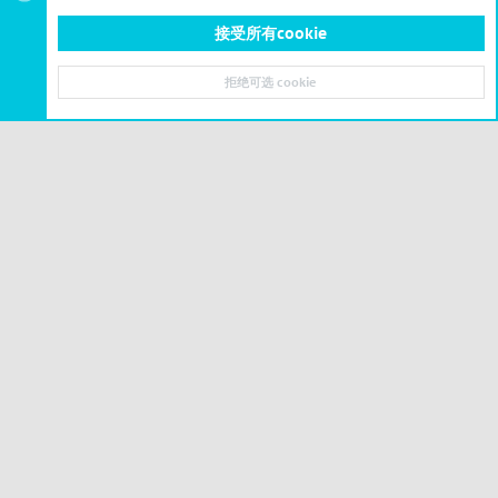
接受所有cookie
造景工具
拒绝可选 cookie
顶部
底部
© 2023-2026 CSLBBS 版权所有
|
粤ICP备2023071842号-6
Cookies
简体中文
联系我们
条款和规则
隐私政策
帮助
主页
R
S
S