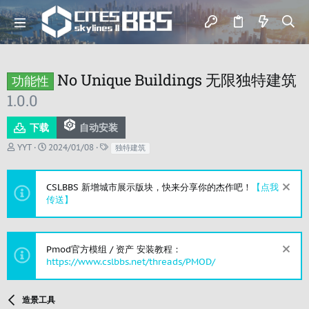
No Unique Buildings 无限独特建筑
功能性
1.0.0
下载
自动安装
作
创
标
YYT
2024/01/08
独特建筑
者
建
签
日
期
CSLBBS 新增城市展示版块，快来分享你的杰作吧！
【点我
传送】
Pmod官方模组 / 资产 安装教程：
https://www.cslbbs.net/threads/PMOD/
造景工具