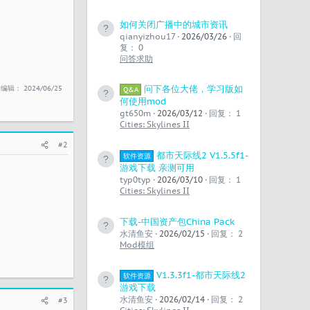
如何关闭广播中的城市资讯
qianyizhou17
2026/03/26
回
复： 0
问答求助
问下各位大佬，学习版如
后编辑：
2024/06/25
Q&A
何使用mod
gt650m
2026/03/12
回复： 1
Cities: Skylines II
#2
都市天际线2 V1.5.5f1-
软件资源
游戏下载 亲测可用
typ0typ
2026/03/10
回复： 1
Cities: Skylines II
下载-中国资产包China Pack
水清鱼安
2026/02/15
回复： 2
Mod模组
V1.3.3f1-都市天际线2
软件资源
游戏下载
水清鱼安
2026/02/14
回复： 2
#3