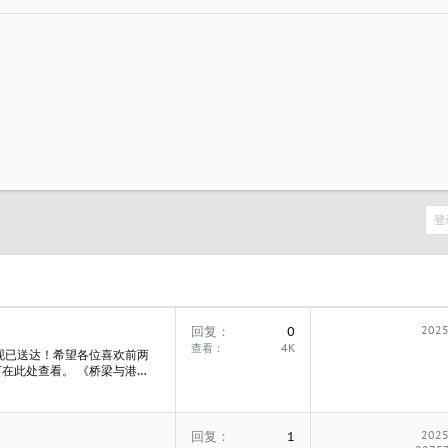
登
回复
0
2025
查看
4K
现已送达！希望各位喜欢前两
在此处查看。 《桥梁与港
00元单独购买；也可与全新的
025年10月30日 发行价格：
回复
1
2025