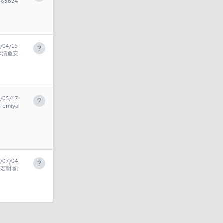
785624
/04/15
水清鱼安
/05/17
emiya
/07/04
宏明 劉