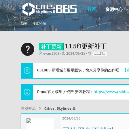
社区
资源中心
新帖
搜索论坛
1.1.5f1更新补丁
补丁更新
主
开
标
evan1108
2024/06/25
1.1.5f1
题
始
签
发
时
起
间
CSLBBS 新增城市展示版块，快来分享你的杰作吧！
【
人
Pmod官方模组 / 资产 安装教程：
https://www.cslbbs
游戏交流
Cities: Skylines II
2024/06/25