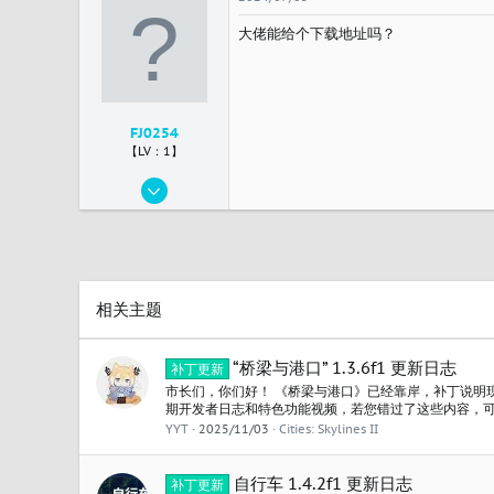
3
大佬能给个下载地址吗？
taipei
FJ0254
【LV：1】
2024/07/05
1
0
1
中国
相关主题
“桥梁与港口” 1.3.6f1 更新日志
补丁更新
市长们，你们好！ 《桥梁与港口》已经靠岸，补丁说明
期开发者日志和特色功能视频，若您错过了这些内容，可
口》现已在 PC 平台推出，可通过终极版获取，或以88.
YYT
2025/11/03
Cities: Skylines II
“冷锋频道”电台捆绑购买，价格为104.4元。 发布时间：2
$25.00...
自行车 1.4.2f1 更新日志
补丁更新