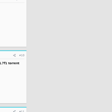
#10
f1 torrent
#11