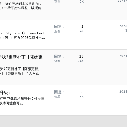
2275
查看
3K
复，我们注意到上次更新后，
入了一些平衡性调整，以缓解行
“自行车”的开发日志，你可以
行车: 青年、成年和老年市民可使
..
回复
2
2026
查看
4K
kylines II》China Pack
adox（P社）官方2026免费推出的
家下载，把资产包放在云盘了
用户提取（限量5GB）...
回复
18
2024
e 都市天际线2更新补丁【随缘更
查看
24K
e 都市天际线2更新补丁【随缘更新】 -
线2更新补丁【随缘更新】 个人网盘，
于此资源更多信息...
回复
8
2024
盖升级）
查看
5K
能打开 下载后将压缩包文件夹里
X版本可能也可以
接