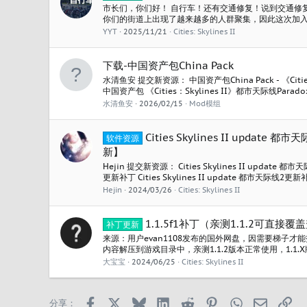
市长们，你们好！ 自行车！还有交通修复！说到交通修
你们的街道上出现了越来越多的人群聚集，因此这次加
人交通压力。 如果你还没有看过我们昨天发布的详细介绍
YYT
2025/11/21
Cities: Skylines II
在这里进行查看！ 1.4.2f1更新日志: 新的免费内容 自
用自行车与电动滑板车 自行车、电动滑板车、自行车头盔.
下载-中国资产包China Pack
水清鱼安 提交新资源： 中国资产包China Pack - 《Cities：S
中国资产包 《Cities：Skylines II》都市天际线Par
中国资产包 考虑到P社服务器在国外，这里为了方便大
水清鱼安
2026/02/15
Mod模组
（资产包原链接： 这里为了方便，设置了游客免登录与免费
Cities Skylines II updat
软件资源
新】
Hejin 提交新资源： Cities Skylines II updat
更新补丁 Cities Skylines II update 都市天际
下载建议代理，否则国际版Onedrive速度较慢。 阅读关
Hejin
2024/03/26
Cities: Skylines II
1.1.5f1补丁（亲测1.1.2可直接覆
补丁更新
来源：用户evan1108发布的国外网盘，因需要梯子才
内容解压到游戏目录中，亲测1.1.2版本正常使用，1.1.
大宝宝
2024/06/25
Cities: Skylines II
Facebook
X
Bluesky
LinkedIn
Reddit
Pinterest
WhatsApp
邮箱
链
分享：