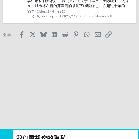
各位市长们大家好！ 我们宣布了关于《城市：天际线 II》的未
来。城市将在新的开发商的掌舵下继续前进。 在超过十年的成
功合作中，我们共同为众多我们都无比自豪的游戏倾注了心
YYT
Cities: Skylines II
血，Paradox Interactive 和 Colossal Order 共同决定走独立
YYT
2025/11/17
Cities: Skylines II
0
道路，Iceflake Studios 将在 2026 年初接管《城市：天际线...
Facebook
X
Bluesky
LinkedIn
Reddit
Pinterest
WhatsApp
邮箱
链接
分享：
我们重视您的隐私