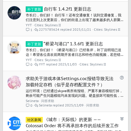
自行车 1.4.2f1 更新日志
补丁更新
市长们，你们好！ 自行车！还有交通修复！说到交通修复，我
们注意到上次更新后，你们的街道上出现了越来越多的人群聚
集，因此这次加入了一些平衡性调整，以缓解行人交通压力。
YYT
Cities: Skylines II
如果你还没有看过我们昨天发布的详细介绍“自行车”的开发日
2275785624
2025/11/21
Cities: Skylines II
1
志，你可以在这里进行查看！ 1.4.2f1更新日志: 新的免费内容
自行车: 青年、成年和老年市民可使用自行车与电动滑板车 自行
车、电动滑板车、自行车头盔...
“桥梁与港口” 1.3.6f1 更新日志
补丁更新
市长们，你们好！ 《桥梁与港口》已经靠岸，补丁说明现已送
达！希望各位喜欢前两期开发者日志和特色功能视频，若您错
过了这些内容，可在此处查看。 《桥梁与港口》现已在 PC 平台
YYT
Cities: Skylines II
推出，可通过终极版获取，或以88.00元单独购买；也可与全新
YYT
2025/11/03
Cities: Skylines II
0
的“冷锋频道”电台捆绑购买，价格为104.4元。 发布时间：
2025年10月30日 发行价格：$25.00...
问
求助关于游戏本体Settings.coc报错导致无法
题
加载特定存档（似乎是存档配置文件？）
运行环境：已经通过skyve将所有报错、严重不兼容模组打掉，
剩余可能产生问题模组均未发现此问题。硬盘损坏可能性低，
运存、显存均能够满足运行条件。 报错前操作：存档中闪退 报
Selineta
问答求助
错过程：1.5.2f（资产编辑器）上线后mod全坏就没上过游戏，
Selineta
2025/12/09
问答求助
0
似乎好了，稍微整理下就新开档，3小时后闪退（无任何弹窗报
错）。再进入游戏发生1、模组设置重置。2、有时如下报错：...
已
《城市：天际线》的更新 ——
社区新闻
推
Colossal Order 将不再承担本作的后续开发工作
荐