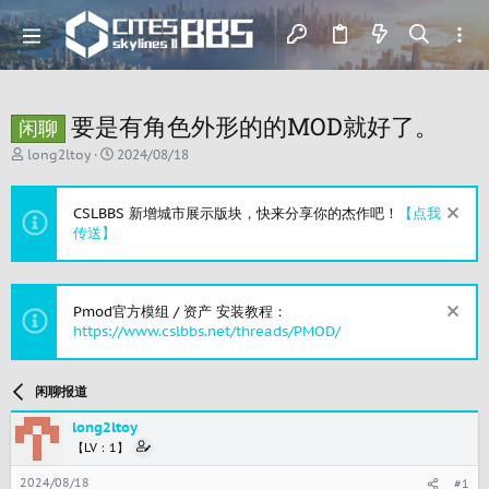
要是有角色外形的的MOD就好了。
闲聊
主
开
long2ltoy
2024/08/18
题
始
发
时
起
间
CSLBBS 新增城市展示版块，快来分享你的杰作吧！
【点我
人
传送】
Pmod官方模组 / 资产 安装教程：
https://www.cslbbs.net/threads/PMOD/
闲聊报道
long2ltoy
【LV：1】
2024/08/18
#1