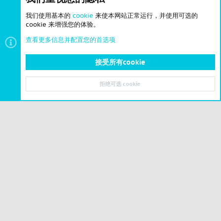
我们使用基本的
cookie
来使本网站正常运行，并使用可选的
cookie 来增强您的体验。
查看更多信息并配置您的首选项
接受所有cookie
闲聊报道
拒绝可选 cookie
顶部
底部
© 2023-2026 CSLBBS 版权所有
|
粤ICP备2023071842号-6
Cookies
简体中文
联系我们
条款和规则
隐私政策
帮助
主页
R
S
S