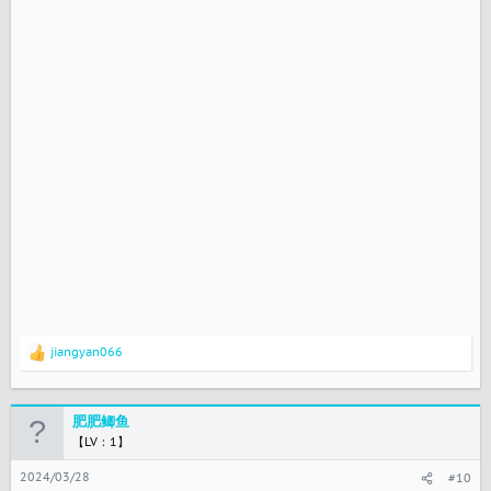
jiangyan066
反
馈
：
肥肥鲫鱼
【LV：1】
2024/03/28
#10