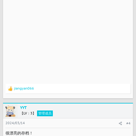
jiangyan066
反
馈
：
YYT
【LV：3】
管理成员
2024/03/14
#4
很漂亮的存档！