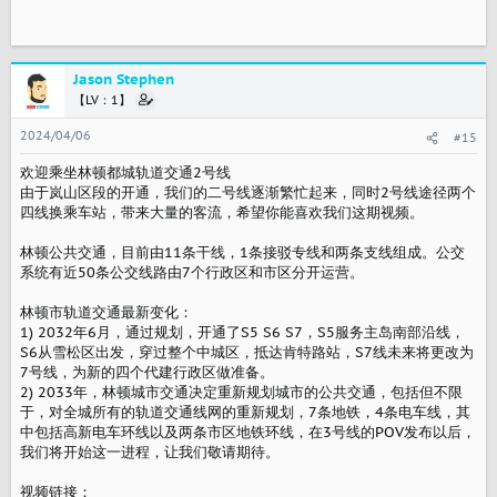
Jason Stephen
【LV：1】
2024/04/06
#15
欢迎乘坐林顿都城轨道交通2号线
由于岚山区段的开通，我们的二号线逐渐繁忙起来，同时2号线途径两个
四线换乘车站，带来大量的客流，希望你能喜欢我们这期视频。
林顿公共交通，目前由11条干线，1条接驳专线和两条支线组成。公交
系统有近50条公交线路由7个行政区和市区分开运营。
林顿市轨道交通最新变化：
1) 2032年6月，通过规划，开通了S5 S6 S7，S5服务主岛南部沿线，
S6从雪松区出发，穿过整个中城区，抵达肯特路站，S7线未来将更改为
7号线，为新的四个代建行政区做准备。
2) 2033年，林顿城市交通决定重新规划城市的公共交通，包括但不限
于，对全城所有的轨道交通线网的重新规划，7条地铁，4条电车线，其
中包括高新电车环线以及两条市区地铁环线，在3号线的POV发布以后，
我们将开始这一进程，让我们敬请期待。
视频链接：