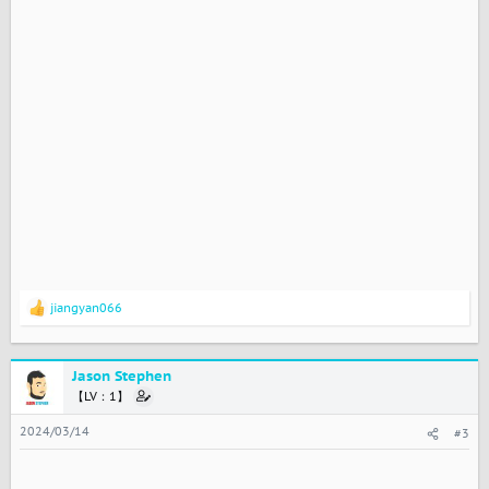
jiangyan066
反
馈
：
Jason Stephen
【LV：1】
2024/03/14
#3