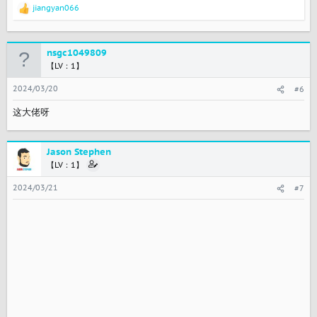
jiangyan066
反
馈
：
nsgc1049809
【LV：1】
2024/03/20
#6
这大佬呀
Jason Stephen
【LV：1】
2024/03/21
#7