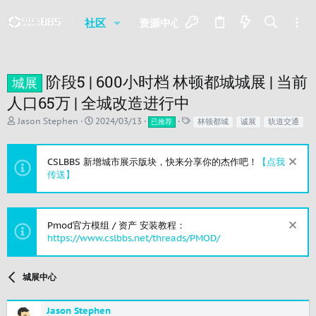
社区
资源中心
最新消息
名人
阶段5 | 600小时档 林顿都城城展 | 当前
城展
人口65万 | 全城改造进行中
主
开
标
Jason Stephen
2024/03/13
林顿都城
诚展
轨道交通
已推荐
题
始
签
发
时
起
间
CSLBBS 新增城市展示版块，快来分享你的杰作吧！
【点我
人
传送】
Pmod官方模组 / 资产 安装教程：
https://www.cslbbs.net/threads/PMOD/
城展中心
Jason Stephen