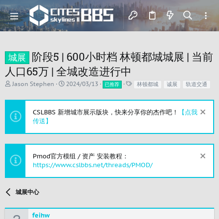
阶段5 | 600小时档 林顿都城城展 | 当前
城展
人口65万 | 全城改造进行中
主
开
标
Jason Stephen
2024/03/13
林顿都城
诚展
轨道交通
已推荐
题
始
签
发
时
起
间
CSLBBS 新增城市展示版块，快来分享你的杰作吧！
【点我
人
传送】
Pmod官方模组 / 资产 安装教程：
https://www.cslbbs.net/threads/PMOD/
城展中心
feihw