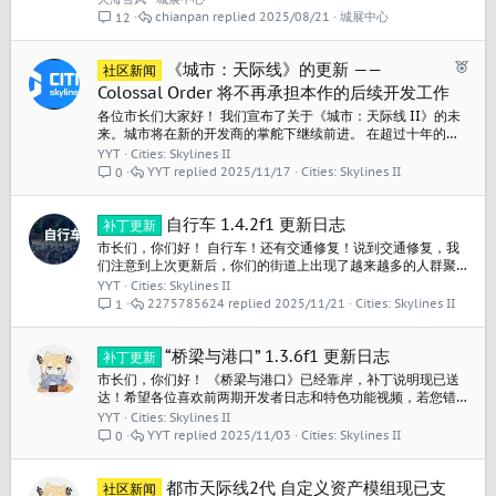
开那两个试验田以外，这是我玩的第三个天际线2的档） （此前
chianpan
2025/08/21
城展中心
12
没有试过天际线1……只能说幸亏当时配了13700KF+4080，否
则带不动一点啊）...
已
《城市：天际线》的更新 ——
社区新闻
推
Colossal Order 将不再承担本作的后续开发工作
荐
各位市长们大家好！ 我们宣布了关于《城市：天际线 II》的未
来。城市将在新的开发商的掌舵下继续前进。 在超过十年的成
功合作中，我们共同为众多我们都无比自豪的游戏倾注了心
YYT
Cities: Skylines II
血，Paradox Interactive 和 Colossal Order 共同决定走独立
YYT
2025/11/17
Cities: Skylines II
0
道路，Iceflake Studios 将在 2026 年初接管《城市：天际线...
自行车 1.4.2f1 更新日志
补丁更新
市长们，你们好！ 自行车！还有交通修复！说到交通修复，我
们注意到上次更新后，你们的街道上出现了越来越多的人群聚
集，因此这次加入了一些平衡性调整，以缓解行人交通压力。
YYT
Cities: Skylines II
如果你还没有看过我们昨天发布的详细介绍“自行车”的开发日
2275785624
2025/11/21
Cities: Skylines II
1
志，你可以在这里进行查看！ 1.4.2f1更新日志: 新的免费内容
自行车: 青年、成年和老年市民可使用自行车与电动滑板车 自行
车、电动滑板车、自行车头盔...
“桥梁与港口” 1.3.6f1 更新日志
补丁更新
市长们，你们好！ 《桥梁与港口》已经靠岸，补丁说明现已送
达！希望各位喜欢前两期开发者日志和特色功能视频，若您错
过了这些内容，可在此处查看。 《桥梁与港口》现已在 PC 平台
YYT
Cities: Skylines II
推出，可通过终极版获取，或以88.00元单独购买；也可与全新
YYT
2025/11/03
Cities: Skylines II
0
的“冷锋频道”电台捆绑购买，价格为104.4元。 发布时间：
2025年10月30日 发行价格：$25.00...
都市天际线2代 自定义资产模组现已支
社区新闻