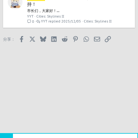
持！
市长们，大家好！...
YYT
Cities: Skylines II
YYT
2025/12/05
Cities: Skylines II
0
Facebook
X
Bluesky
LinkedIn
Reddit
Pinterest
WhatsApp
邮箱
链接
分享：