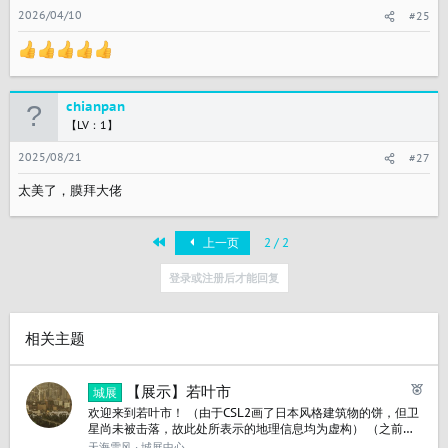
2026/04/10
#25
chianpan
【LV：1】
2025/08/21
#27
太美了，膜拜大佬
首个
上一页
2 / 2
登录或注册后才能回复
相关主题
已
【展示】若叶市
城展
推
欢迎来到若叶市！ （由于CSL2画了日本风格建筑物的饼，但卫
荐
星尚未被击落，故此处所表示的地理信息均为虚构） （之前做
过两个城市，全都因为建设的思路有问题被我删档了，所以除
天海雪风
城展中心