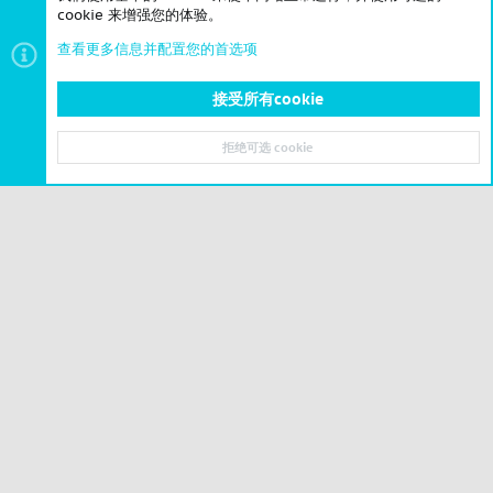
cookie 来增强您的体验。
查看更多信息并配置您的首选项
接受所有cookie
模组冲突 / 错误汇报
拒绝可选 cookie
顶部
底部
© 2023-2026 CSLBBS 版权所有
|
粤ICP备2023071842号-6
Cookies
简体中文
联系我们
条款和规则
隐私政策
帮助
主页
R
S
S