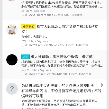
运行环境：已经通过skyve将所有报错、严重不兼容模组打掉，
剩余可能产生问题模组均未发现此问题。硬盘损坏可能性低，
运存、显存均能够满足运行条件。 报错前操作：存档中闪退 报
Selineta
问答求助
错过程：1.5.2f（资产编辑器）上线后mod全坏就没上过游戏，
Selineta
2025/12/09
问答求助
0
似乎好了，稍微整理下就新开档，3小时后闪退（无任何弹窗报
错）。再进入游戏发生1、模组设置重置。2、有时如下报错：...
都市天际线2代 自定义资产模组现已支
社区新闻
持！
市长们，大家好！...
YYT
Cities: Skylines II
YYT
2025/12/05
Cities: Skylines II
0
求大神帮助，看不懂这个报错，求讲解
讨论
求助求助，别的模组都可以，这个是因为啥，看不懂，求大神
帮助，进不去游戏，加载界面转几个圈然后就闪退了，红色报
错日志如下图 扩展道路升级 Extended Road Upgrades 1.3.2
秋月白
Cities: Skylines II
的模组（用的学习绿色版）
秋月白
2024/06/10
Cities: Skylines II
0
问
为啥进游戏主页面没事，然后点进入游戏时会
题
在加载界面闪退，不论是新存档还是老存档；不过
编辑器可以用。
为啥进游戏主页面没事，然后点进入游戏时会在加载界面闪
退，不论是新存档还是老存档；不过编辑器可以用。