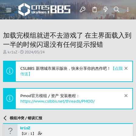
加载完模组就进不去游戏了 在主界面载入到
一半的时候闪退没有任何提示报错
主
开
kr1sZ
2024/03/24
题
始
发
时
起
间
CSLBBS 新增城市展示版块，快来分享你的杰作吧！
【点我
人
传送】
Pmod官方模组 / 资产 安装教程：
https://www.cslbbs.net/threads/PMOD/
模组冲突 / 错误汇报
kr1sZ
【LV：1】