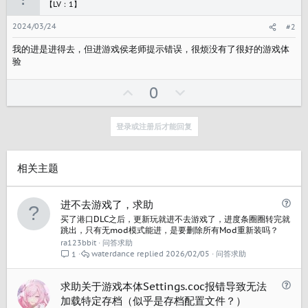
【LV：1】
2024/03/24
#2
我的进是进得去，但进游戏侯老师提示错误，很烦没有了很好的游戏体
验
U
反
0
p
对
v
登录或注册后才能回复
o
t
e
相关主题
问
进不去游戏了，求助
题
买了港口DLC之后，更新玩就进不去游戏了，进度条圈圈转完就
跳出，只有无mod模式能进，是要删除所有Mod重新装吗？
ra123bbit
问答求助
waterdance
2026/02/05
问答求助
1
问
求助关于游戏本体Settings.coc报错导致无法
题
加载特定存档（似乎是存档配置文件？）