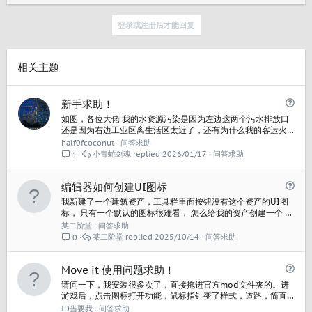
p
对
v
登录或注册后才能回复
o
t
e
相关主题
问
新手求助！
题
如图，各位大佬 我的水资源污染是因为左边这两个污水排放口
还是因为右边工业区离生活区太近了，还有为什么我的客运火
车没人坐啊，全都堵在高速口，不知道该怎么解决开局道路布
half0fcoconut
问答求助
局问题，自己琢磨了几个城区内的快速路好像也没有见效 好郁
小青蛇剑魂
2026/01/17
问答求助
1
闷
问
编辑器如何创建UI图标
题
我新建了一个建筑资产，工具栏里面按钮没有这个资产的UI图
标， 只有一个默认的图标很难看， 怎么给我的资产创建一个 图
标？
某二阶堂
问答求助
某二阶堂
2025/10/14
问答求助
0
问
Move it 使用问题求助！
题
请问一下，我安装很多次了，直接拖进官方mod文件夹的。进
游戏后，点击图标打开功能，鼠标指针变了样式，道路，简直
也能被点选，但是什么都做不料.....道路的线和圈，点了拖动，
JD当要我
问答求助