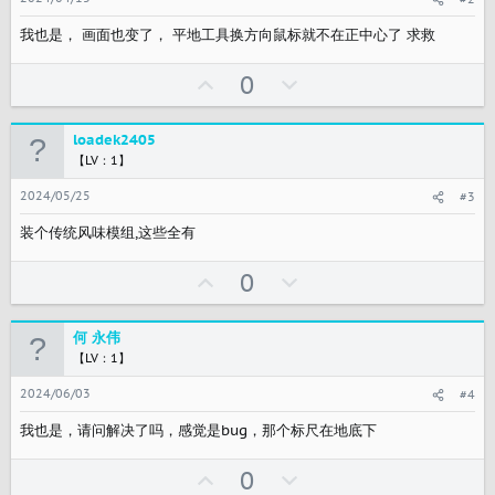
我也是， 画面也变了， 平地工具换方向鼠标就不在正中心了 求救
U
反
0
p
对
v
loadek2405
o
【LV：1】
t
2024/05/25
#3
e
装个传统风味模组,这些全有
U
反
0
p
对
v
何 永伟
o
【LV：1】
t
2024/06/03
#4
e
我也是，请问解决了吗，感觉是bug，那个标尺在地底下
U
反
0