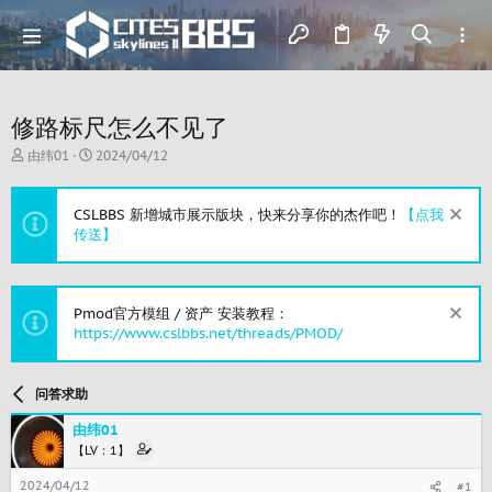
修路标尺怎么不见了
主
开
由纬01
2024/04/12
题
始
发
时
起
间
CSLBBS 新增城市展示版块，快来分享你的杰作吧！
【点我
人
传送】
Pmod官方模组 / 资产 安装教程：
https://www.cslbbs.net/threads/PMOD/
问答求助
由纬01
【LV：1】
2024/04/12
#1