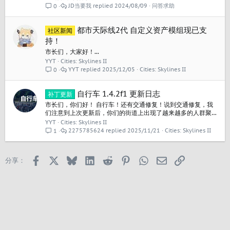
左键右键，全是了什么都没发生，也不能移动任何物体，这是
JD当要我
2024/08/09
问答求助
0
怎么回事啊？
都市天际线2代 自定义资产模组现已支
社区新闻
持！
市长们，大家好！...
YYT
Cities: Skylines II
YYT
2025/12/05
Cities: Skylines II
0
自行车 1.4.2f1 更新日志
补丁更新
市长们，你们好！ 自行车！还有交通修复！说到交通修复，我
们注意到上次更新后，你们的街道上出现了越来越多的人群聚
集，因此这次加入了一些平衡性调整，以缓解行人交通压力。
YYT
Cities: Skylines II
如果你还没有看过我们昨天发布的详细介绍“自行车”的开发日
2275785624
2025/11/21
Cities: Skylines II
1
志，你可以在这里进行查看！ 1.4.2f1更新日志: 新的免费内容
自行车: 青年、成年和老年市民可使用自行车与电动滑板车 自行
车、电动滑板车、自行车头盔...
Facebook
X
Bluesky
LinkedIn
Reddit
Pinterest
WhatsApp
邮箱
链接
分享：