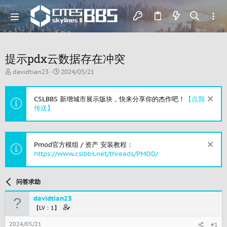
提示pdx云数据存在冲突
主
开
davidtian23
2024/05/21
题
始
发
时
起
间
CSLBBS 新增城市展示版块，快来分享你的杰作吧！
【点我
人
传送】
Pmod官方模组 / 资产 安装教程：
https://www.cslbbs.net/threads/PMOD/
问答求助
davidtian23
【LV：1】
2024/05/21
#1