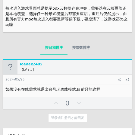
每次进入游戏界面总是提示pdx云数据存在冲突，需要选在云端覆盖还
是本地覆盖，选择任一种形式覆盖后都需要重启，重启后仍然提示，而
且所有官方mod每次进入都要重新等候下载，要崩溃了，这游戏还怎么
玩嘛
按日期排序
按票数排序
loadek2405
【LV：1】
2024/05/25
#2
如果没有在线需求就退出账号玩离线模式,目前只能这样
U
反
0
p
对
v
登录或注册后才能回复
o
t