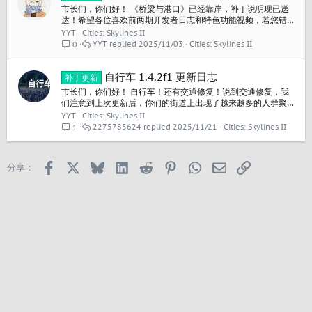
市长们，你们好！ 《桥梁与港口》已经靠岸，补丁说明现已送
达！希望各位喜欢前两期开发者日志和特色功能视频，若您错
过了这些内容，可在此处查看。 《桥梁与港口》现已在 PC 平台
YYT
Cities: Skylines II
推出，可通过终极版获取，或以88.00元单独购买；也可与全新
YYT
2025/11/03
Cities: Skylines II
0
的“冷锋频道”电台捆绑购买，价格为104.4元。 发布时间：
2025年10月30日 发行价格：$25.00...
自行车 1.4.2f1 更新日志
补丁更新
市长们，你们好！ 自行车！还有交通修复！说到交通修复，我
们注意到上次更新后，你们的街道上出现了越来越多的人群聚
集，因此这次加入了一些平衡性调整，以缓解行人交通压力。
YYT
Cities: Skylines II
如果你还没有看过我们昨天发布的详细介绍“自行车”的开发日
2275785624
2025/11/21
Cities: Skylines II
1
志，你可以在这里进行查看！ 1.4.2f1更新日志: 新的免费内容
自行车: 青年、成年和老年市民可使用自行车与电动滑板车 自行
车、电动滑板车、自行车头盔...
Facebook
X
Bluesky
LinkedIn
Reddit
Pinterest
WhatsApp
邮箱
链接
分享：