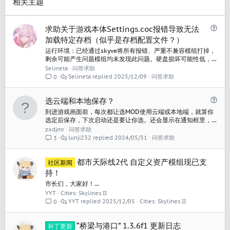
e
相关主题
问
求助关于游戏本体Settings.coc报错导致无法
题
加载特定存档（似乎是存档配置文件？）
运行环境：已经通过skyve将所有报错、严重不兼容模组打掉，
剩余可能产生问题模组均未发现此问题。硬盘损坏可能性低，
运存、显存均能够满足运行条件。 报错前操作：存档中闪退 报
Selineta
问答求助
错过程：1.5.2f（资产编辑器）上线后mod全坏就没上过游戏，
Selineta
2025/12/09
问答求助
0
似乎好了，稍微整理下就新开档，3小时后闪退（无任何弹窗报
错）。再进入游戏发生1、模组设置重置。2、有时如下报错：...
问
选云端和本地保存？
题
到进游戏画面前，每次都让选MOD使用云端或本地端，就算你
选定后保存，下次启动还是要让你选。还会显示在通知框里，
用三角警示。求助？
zxdjmr
问答求助
lunji232
2024/05/31
问答求助
3
都市天际线2代 自定义资产模组现已支
社区新闻
持！
市长们，大家好！...
YYT
Cities: Skylines II
YYT
2025/12/05
Cities: Skylines II
0
“桥梁与港口” 1.3.6f1 更新日志
补丁更新