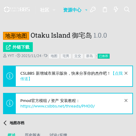
社区
资源中心
最新消息
名
Otaku Island 御宅岛
1.0.0
地形地图
外链下载
作
创
标
YYT
2023/11/24
地图
宅男
立交
群岛
已推荐
者
建
签
日
期
CSLBBS 新增城市展示版块，快来分享你的杰作吧！
【点我
传送】
Pmod官方模组 / 资产 安装教程：
https://www.cslbbs.net/threads/PMOD/
地图存档
概述
历史版本
讨论/反馈