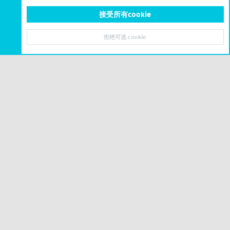
接受所有cookie
地图存档
拒绝可选 cookie
|
粤ICP备2023071842号-6
Cookies
简体中文
联系我们
条款和规则
隐私政策
帮助
主页
R
S
S