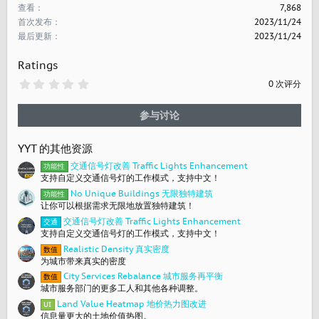
查看
7,868
首次发布
2023/11/24
最后更新
2023/11/24
Ratings
0
0 次评分
.
0
0
参与讨论
星
YYT 的其他资源
交通信号灯改善 Traffic Lights Enhancement
功能性
支持自定义交通信号灯的工作模式，支持中文！
No Unique Buildings 无限独特建筑
功能性
让你可以根据需求无限地放置独特建筑！
交通信号灯改善 Traffic Lights Enhancement
交通
支持自定义交通信号灯的工作模式，支持中文！
Realistic Density 真实密度
数值
为城市带来真实的密度
City Services Rebalance 城市服务再平衡
数值
城市服务部门的更多工人和其他各种调整。
Land Value Heatmap 地价热力图改进
UI
信息量更大的土地价值热图。