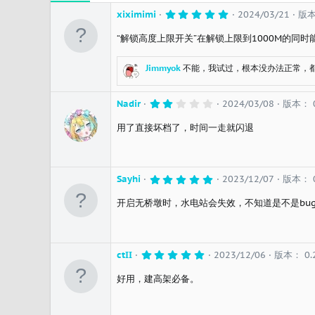
5
xiximimi
2024/03/21
版本
.
0
“解锁高度上限开关”在解锁上限到1000M的同时能
0
星
Jimmyok
不能，我试过，根本没办法正常，都
2
Nadir
2024/03/08
版本： 0
.
0
用了直接坏档了，时间一走就闪退
0
星
5
Sayhi
2023/12/07
版本： 0
.
0
开启无桥墩时，水电站会失效，不知道是不是bu
0
星
5
ctII
2023/12/06
版本： 0.
.
0
好用，建高架必备。
0
星