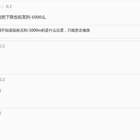
： 0.2
把下限也拓宽到-1000么
不知道鼠标点到-1000m的是什么位置，只能意念修路
.2
.2
g
2