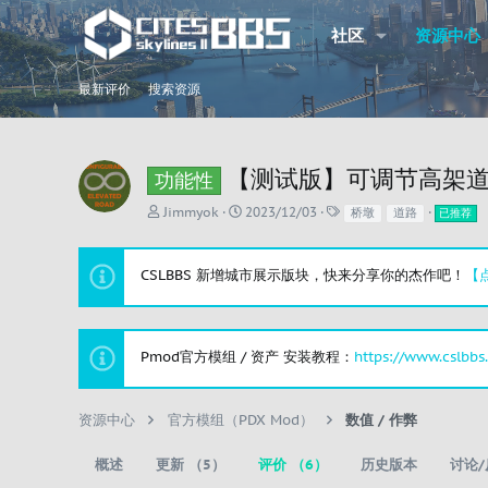
社区
资源中心
最新评价
搜索资源
【测试版】可调节高架道路 Con
功能性
作
创
标
Jimmyok
2023/12/03
桥墩
道路
已推荐
者
建
签
日
期
CSLBBS 新增城市展示版块，快来分享你的杰作吧！
【
Pmod官方模组 / 资产 安装教程：
https://www.cslbbs
资源中心
官方模组（PDX Mod）
数值 / 作弊
概述
更新 （5）
评价 （6）
历史版本
讨论/