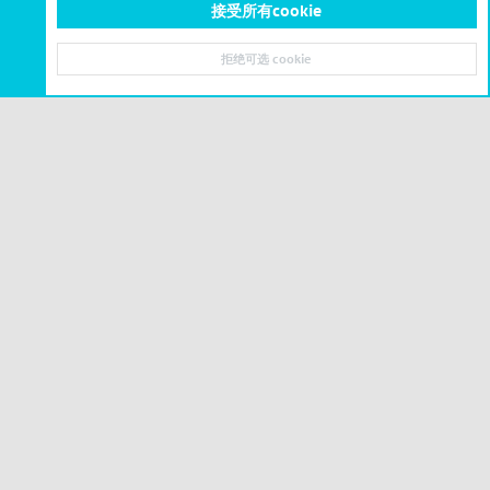
接受所有cookie
Mod模组
拒绝可选 cookie
顶部
底部
© 2023-2026 CSLBBS 版权所有
|
粤ICP备2023071842号-6
Cookies
简体中文
联系我们
条款和规则
隐私政策
帮助
主页
R
S
S