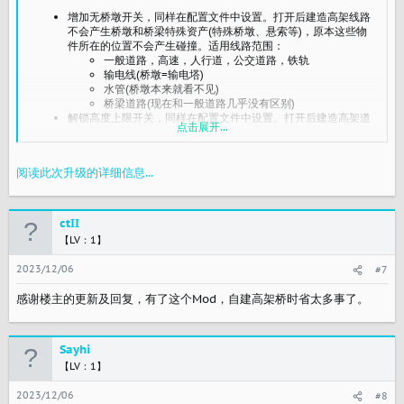
增加无桥墩开关，同样在配置文件中设置。打开后建造高架线路
不会产生桥墩和桥梁特殊资产(特殊桥墩、悬索等)，原本这些物
件所在的位置不会产生碰撞。适用线路范围：
一般道路，高速，人行道，公交道路，铁轨
输电线(桥墩=输电塔)
水管(桥墩本来就看不见)
桥梁道路(现在和一般道路几乎没有区别)
解锁高度上限开关，同样在配置文件中设置。打开后建造高架道
点击展开...
路的高度上限解除。适用道路范围：
一般道路，高速，人行道，公交道路，铁轨，桥梁道路
自定义道路节点间距的默认值从16000m改为游戏默认的200m
阅读此次升级的详细信息...
ctII
【LV：1】
2023/12/06
#7
感谢楼主的更新及回复，有了这个Mod，自建高架桥时省太多事了。
Sayhi
【LV：1】
2023/12/06
#8