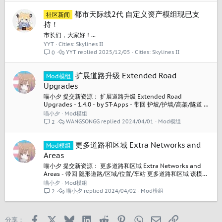
藏。 依赖项 无 安装 下载.zip文件。...
都市天际线2代 自定义资产模组现已支
社区新闻
持！
市长们，大家好！...
YYT
Cities: Skylines II
YYT
2025/12/05
Cities: Skylines II
0
扩展道路升级 Extended Road
Mod模组
Upgrades
喵小夕 提交新资源： 扩展道路升级 Extended Road
Upgrades - 1.4.0 - by ST-Apps - 带回 护坡/护墙/高架/隧道 升
级！ 描述 这个模组为你的道路启用了一些额外升级模式，让你
喵小夕
Mod模组
完全控制你可以建造的道路类型，而无需事先精确地改造。 这
WANGSONGG
2024/04/01
Mod模组
2
些升级在游戏内道路升级模式中可用，可以像任何其他升级模
式（例如草地或人行街道）一样使用。 该模组目前支持以下模
式：...
更多道路和区域 Extra Networks and
Mod模组
Areas
喵小夕 提交新资源： 更多道路和区域 Extra Networks and
Areas - 带回 隐形道路/区域/位置/车站 更多道路和区域 该模组
将隐形道路、自定义区域和集成站点直接添加到游戏 UI 中。 特
喵小夕
Mod模组
征 综合车站 此 Mod 将集成站点添加到“运输”选项卡。这些车
喵小夕
2024/04/02
Mod模组
2
站是不可见的标记，可用于创建您自己的自定义公交总站、火
车站等等。 隐形道路和定制停车场...
Facebook
X
Bluesky
LinkedIn
Reddit
Pinterest
WhatsApp
邮箱
链接
分享：