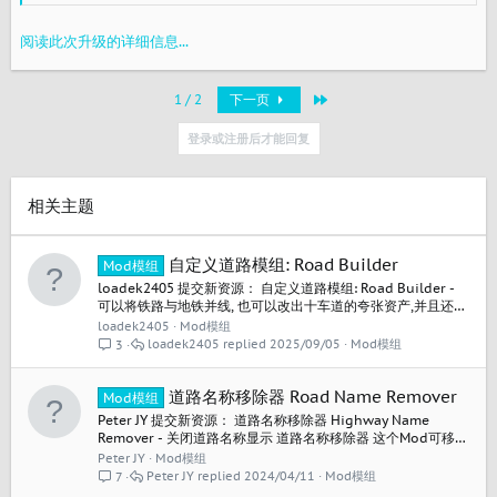
阅读此次升级的详细信息...
最近
1 / 2
下一页
登录或注册后才能回复
相关主题
自定义道路模组: Road Builder
Mod模组
loadek2405 提交新资源： 自定义道路模组: Road Builder -
可以将铁路与地铁并线, 也可以改出十车道的夸张资产,并且还包
含了车道限制 限速等功能 潜水很久了, 传个新模组 T.D.W. 大佬
loadek2405
Mod模组
真的很牛 使用教程可以参考一下这个视频: 1. 介绍参考这个: 2.
loadek2405
2025/09/05
Mod模组
3
新手发帖, 如果有问题还请各位大佬不吝赐教:) 备注: 考虑到
youtube有人访问不了...
道路名称移除器 Road Name Remover
Mod模组
Peter JY 提交新资源： 道路名称移除器 Highway Name
Remover - 关闭道路名称显示 道路名称移除器 这个Mod可移除
道路的名称显示。注：目前仅适用于英语 你仍可以自定义道路
Peter JY
Mod模组
名称，并保持默认道路名称不可见。如果你想逸出自定义道路
Peter JY
2024/04/11
Mod模组
7
名称，清空输入框并按下回车键，便可自动返回默认名称并隐