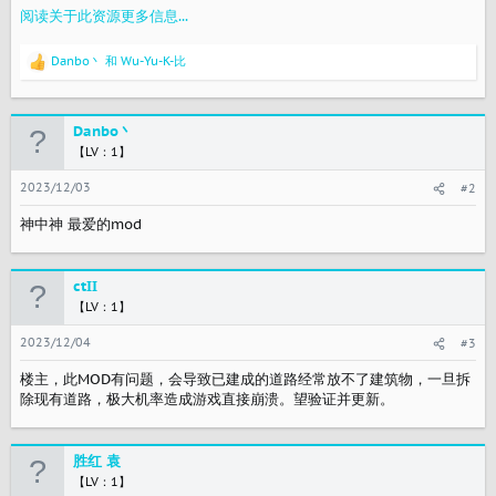
阅读关于此资源更多信息...
自定义道路（一般道路、高速、人行道、公交道路、铁轨）桥墩
间距
Danbo丶
和
Wu-Yu-K-比
游戏版本1.0.15f1默认为80m
反
游戏版本1.0.14f1默认似乎为200m
馈
：
本mod默认为200m
自定义道路（一般道路、高速、人行道、公交道路、铁轨）节点
Danbo丶
间距
【LV：1】
游戏版本1.0.15f1默认为200m
本mod默认为16000m
2023/12/03
#2
调高此项似乎能够大为改善碎格问题
安装​
神中神 最爱的mod
本mod共有2个文件：...
ctII
【LV：1】
2023/12/04
#3
楼主，此MOD有问题，会导致已建成的道路经常放不了建筑物，一旦拆
除现有道路，极大机率造成游戏直接崩溃。望验证并更新。
胜红 袁
【LV：1】