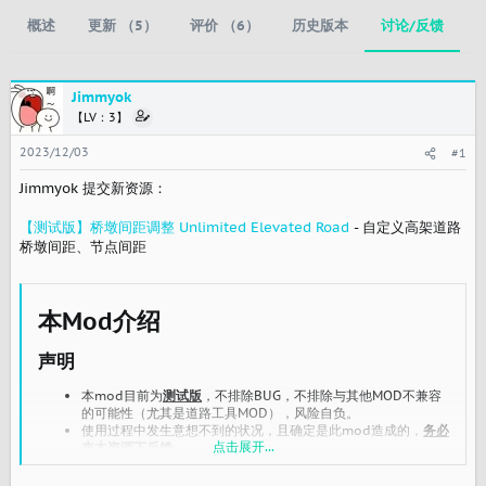
概述
更新 （5）
评价 （6）
历史版本
讨论/反馈
Jimmyok
【LV：3】
2023/12/03
#1
Jimmyok 提交新资源：
【测试版】桥墩间距调整 Unlimited Elevated Road
- 自定义高架道路
桥墩间距、节点间距
本Mod介绍​
声明​
本mod目前为
测试版
，不排除BUG，不排除与其他MOD不兼容
的可能性（尤其是道路工具MOD），风险自负。
使用过程中发生意想不到的状况，且确定是此mod造成的，
务必
点击展开...
来本资源下反馈
功能​