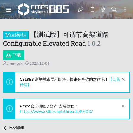
【测试版】可调节高架道路
Mod模组
Configurable Elevated Road
1.0.2
下载
主
开
Jimmyok
2023/12/03
题
始
发
时
起
间
CSLBBS 新增城市展示版块，快来分享你的杰作吧！
【点我
人
传送】
Pmod官方模组 / 资产 安装教程：
https://www.cslbbs.net/threads/PMOD/
Mod模组