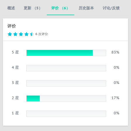
概述
更新 （5）
评价 （6）
历史版本
讨论/反馈
评价
4
6 次评分
.
5
0
星
5 星
83%
4 星
0%
3 星
0%
2 星
17%
1 星
0%