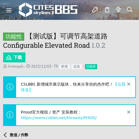
【测试版】可调节高架道路
功能性
Configurable Elevated Road
1.0.2
下载
作
创
标
Jimmyok
2023/12/03
桥墩
道路
已推荐
者
建
签
日
期
CSLBBS 新增城市展示版块，快来分享你的杰作吧！
【点我
传送】
Pmod官方模组 / 资产 安装教程：
https://www.cslbbs.net/threads/PMOD/
数值 / 作弊